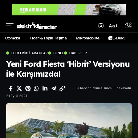
Aa
Otomobil
Ticari & Toplu Taşıma
Mikromobilite
E-Dergi
ELEKTRIKLI ARAÇLAR
GENEL
HABERLER
Yeni Ford Fiesta ‘Hibrit’ Versiyonu
ile Karşımızda!
Bu haberin okuma süresi 5 dakikadır.
21 Eylül 2021