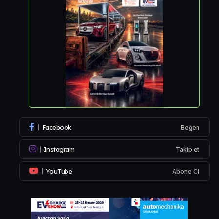
Facebook
Beğen
Instagram
Takip et
YouTube
Abone Ol