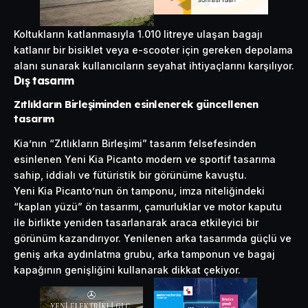
Koltukların katlanmasıyla 1.010 litreye ulaşan bagajı
katlanır bir bisiklet veya e-scooter için gereken depolama
alanı sunarak kullanıcıların seyahat ihtiyaçlarını karşılıyor.
Dış tasarım
Zıtlıkların Birleşiminden esinlenerek güncellenen
tasarım
Kia’nın “Zıtlıkların Birleşimi” tasarım felsefesinden
esinlenen Yeni Kia Picanto modern ve sportif tasarıma
sahip, iddialı ve fütüristik bir görünüme kavuştu.
Yeni Kia Picanto’nun ön tamponu, imza niteliğindeki
“kaplan yüzü” ön tasarımı, çamurluklar ve motor kaputu
ile birlikte yeniden tasarlanarak araca etkileyici bir
görünüm kazandırıyor. Yenilenen arka tasarımda güçlü ve
geniş arka aydınlatma grubu, arka tamponun ve bagaj
kapağının genişliğini kullanarak dikkat çekiyor.