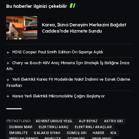
Bu haberler ilginizi çekebilir
Karea, İkinci Deneyim Merkezini Bağdat
Caddesi’nde Hizmete Sundu
MINI Cooper Paul Smith Edition Ön Siparişe Açıldı
Chery ve Bosch 48V Araç Mimarisi İçin Stratejik İş Birliğine İmza
Attı
Yerli Elektrikli Karea Fit Modelinde Nakit İndirimi ve Esnek Ödeme
Fırsatları
Karea Yerli Elektrikli Mikromobilite Çağını Başlatıyor
ETİKETLENDİ:
ADVENTUROUS YEŞIL
ALP BEYAZ
ASTRO GRI
DUMAN MAVI
ELEKTRIKLI ARAÇ
ELEKTRIKLI ARAÇLAR
EMOBILITE
GALAKSI SIYAH
GÜMÜŞ GRI
HABER
KIA
MERCAN KIRMIZI
MOBILITE
OTOMOBIL
SPOR MAVI