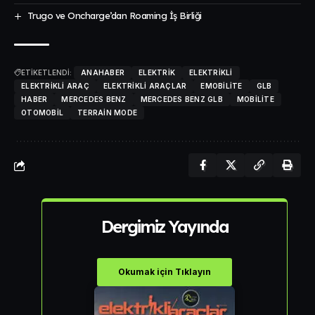
Trugo ve Oncharge’dan Roaming İş Birliği
ETİKETLENDİ:
ANAHABER
ELEKTRIK
ELEKTRIKLI
ELEKTRIKLI ARAÇ
ELEKTRIKLI ARAÇLAR
EMOBILITE
GLB
HABER
MERCEDES BENZ
MERCEDES BENZ GLB
MOBILITE
OTOMOBIL
TERRAIN MODE
Dergimiz Yayında
Okumak için Tıklayın