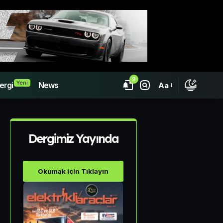
9
Yeni
ergi
News
Aa
Dergimiz Yayında
Okumak için Tıklayın