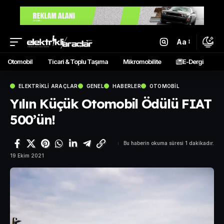
Aa
Otomobil
Ticari & Toplu Taşıma
Mikromobilite
E-Dergi
ELEKTRIKLI ARAÇLAR
GENEL
HABERLER
OTOMOBIL
Yılın Küçük Otomobil Ödülü FIAT
500’ün!
Bu haberin okuma süresi 1 dakikadır.
19 Ekim 2021