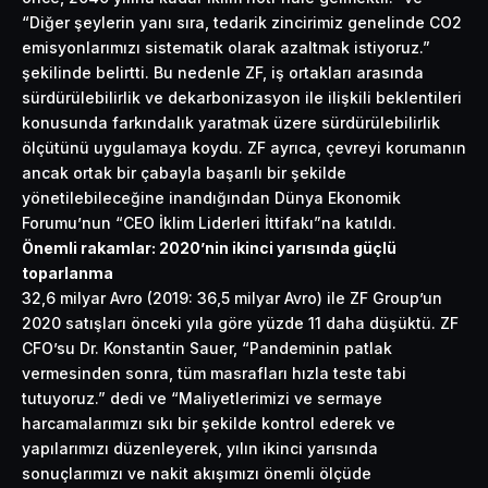
“Diğer şeylerin yanı sıra, tedarik zincirimiz genelinde CO2
emisyonlarımızı sistematik olarak azaltmak istiyoruz.”
şekilinde belirtti. Bu nedenle ZF, iş ortakları arasında
sürdürülebilirlik ve dekarbonizasyon ile ilişkili beklentileri
konusunda farkındalık yaratmak üzere sürdürülebilirlik
ölçütünü uygulamaya koydu. ZF ayrıca, çevreyi korumanın
ancak ortak bir çabayla başarılı bir şekilde
yönetilebileceğine inandığından Dünya Ekonomik
Forumu’nun “CEO İklim Liderleri İttifakı”na katıldı.
Önemli rakamlar: 2020’nin ikinci yarısında güçlü
toparlanma
32,6 milyar Avro (2019: 36,5 milyar Avro) ile ZF Group’un
2020 satışları önceki yıla göre yüzde 11 daha düşüktü. ZF
CFO’su Dr. Konstantin Sauer, “Pandeminin patlak
vermesinden sonra, tüm masrafları hızla teste tabi
tutuyoruz.” dedi ve “Maliyetlerimizi ve sermaye
harcamalarımızı sıkı bir şekilde kontrol ederek ve
yapılarımızı düzenleyerek, yılın ikinci yarısında
sonuçlarımızı ve nakit akışımızı önemli ölçüde