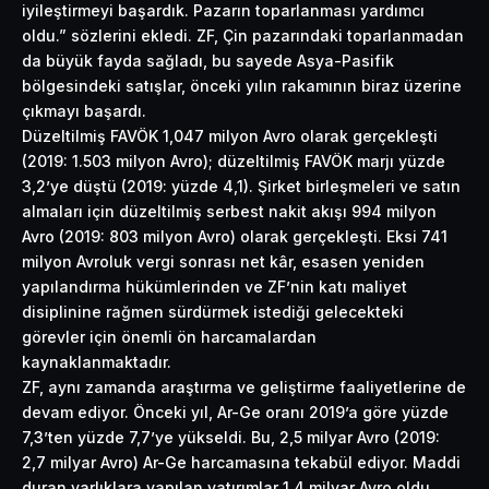
iyileştirmeyi başardık. Pazarın toparlanması yardımcı
oldu.” sözlerini ekledi. ZF, Çin pazarındaki toparlanmadan
da büyük fayda sağladı, bu sayede Asya-Pasifik
bölgesindeki satışlar, önceki yılın rakamının biraz üzerine
çıkmayı başardı.
Düzeltilmiş FAVÖK 1,047 milyon Avro olarak gerçekleşti
(2019: 1.503 milyon Avro); düzeltilmiş FAVÖK marjı yüzde
3,2’ye düştü (2019: yüzde 4,1). Şirket birleşmeleri ve satın
almaları için düzeltilmiş serbest nakit akışı 994 milyon
Avro (2019: 803 milyon Avro) olarak gerçekleşti. Eksi 741
milyon Avroluk vergi sonrası net kâr, esasen yeniden
yapılandırma hükümlerinden ve ZF’nin katı maliyet
disiplinine rağmen sürdürmek istediği gelecekteki
görevler için önemli ön harcamalardan
kaynaklanmaktadır.
ZF, aynı zamanda araştırma ve geliştirme faaliyetlerine de
devam ediyor. Önceki yıl, Ar-Ge oranı 2019’a göre yüzde
7,3’ten yüzde 7,7’ye yükseldi. Bu, 2,5 milyar Avro (2019:
2,7 milyar Avro) Ar-Ge harcamasına tekabül ediyor. Maddi
duran varlıklara yapılan yatırımlar 1.4 milyar Avro oldu