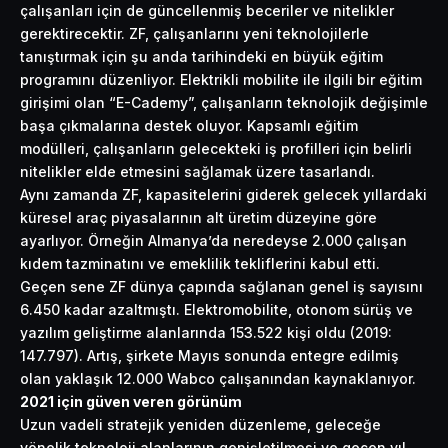
çalışanları için de güncellenmiş beceriler ve nitelikler
gerektirecektir. ZF, çalışanlarını yeni teknolojilerle
tanıştırmak için şu anda tarihindeki en büyük eğitim
programını düzenliyor. Elektrikli mobilite ile ilgili bir eğitim
girişimi olan “E-Cademy”, çalışanların teknolojik değişimle
başa çıkmalarına destek oluyor. Kapsamlı eğitim
modülleri, çalışanların gelecekteki iş profilleri için belirli
nitelikler elde etmesini sağlamak üzere tasarlandı.
Aynı zamanda ZF, kapasitelerini giderek gelecek yıllardaki
küresel araç piyasalarının alt üretim düzeyine göre
ayarlıyor. Örneğin Almanya’da neredeyse 2.000 çalışan
kıdem tazminatını ve emeklilik tekliflerini kabul etti.
Geçen sene ZF dünya çapında sağlanan genel iş sayısını
6.450 kadar azaltmıştı. Elektromobilite, otonom sürüş ve
yazılım geliştirme alanlarında 153.522 kişi oldu (2019:
147.797). Artış, şirkete Mayıs sonunda entegre edilmiş
olan yaklaşık 12.000 Wabco çalışanından kaynaklanıyor.
2021 için güven veren görünüm
Uzun vadeli stratejik yeniden düzenleme, geleceğe
yönelik teknoloji alanlarının genişletilmesi ve geçen yıl