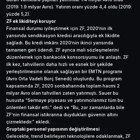
(2019: 1.9 milyar Avro). Yatırım oranı yüzde 4,4 oldu (2019:
yüzde 5,2).
ZF ek likiditeyi koruyor
Finansal durumu iyileştirmek için ZF, 2020’nin ilk
yarısında sendikasyon kredisi aracılığıyla ek likidite
sağladı. Bu kredi imkânı 2020’nin ikinci yarısında
tamamen geri ödendi. ZF ayrıca mali sözleşmelerini
düzenlemek için bankacılık konsorsiyumu ile anlaştı. ZF
ilk kez, tahvillerin daha hızlı ve esnek bir şekilde
yerleştirilmesine olanak sağlayan bir EMTN programı
(Avro Orta Vadeli Borç Senedi) oluşturdu. Bu program
kapsamında ZF, 2020 sonbaharında toplam hacmi 2
milyar Avro olan tahvilleri zaten yatırmıştı. Sauer bu
hususta “Sermaye piyasası ve yatırımcılarımız tüm bu
önlemleri takdir etti.” dedi ve “Bu, zor zamanlarda bile
ZF’nin finansal istikrarına duydukları güvenin altını
çizmektedir.” ekledi.
Gruptaki personel yapısının değiştirilmesi
Gelecekte, trend belirleyen teknolojilere odaklanmak, ZF