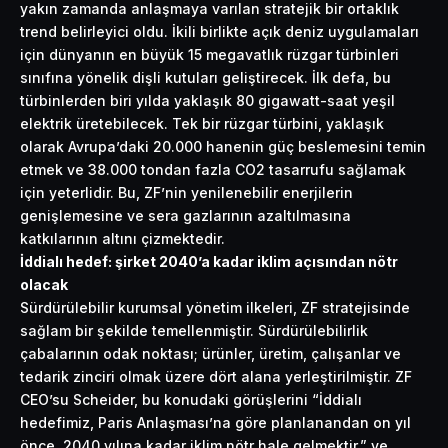
yakın zamanda anlaşmaya varılan stratejik bir ortaklık
trend belirleyici oldu. İkili birlikte açık deniz uygulamaları
için dünyanın en büyük 15 megavatlık rüzgar türbinleri
sınıfına yönelik dişli kutuları geliştirecek. İlk defa, bu
türbinlerden biri yılda yaklaşık 80 gigawatt-saat yeşil
elektrik üretebilecek. Tek bir rüzgar türbini, yaklaşık
olarak Avrupa’daki 20.000 hanenin güç beslemesini temin
etmek ve 38.000 tondan fazla CO2 tasarrufu sağlamak
için yeterlidir. Bu, ZF’nin yenilenebilir enerjilerin
genişlemesine ve sera gazlarının azaltılmasına
katkılarının altını çizmektedir.
İddialı hedef: şirket 2040’a kadar iklim açısından nötr
olacak
Sürdürülebilir kurumsal yönetim ilkeleri, ZF stratejisinde
sağlam bir şekilde temellenmiştir. Sürdürülebilirlik
çabalarının odak noktası; ürünler, üretim, çalışanlar ve
tedarik zinciri olmak üzere dört alana yerleştirilmiştir. ZF
CEO’su Scheider, bu konudaki görüşlerini “İddialı
hedefimiz, Paris Anlaşması’na göre planlanandan on yıl
önce, 2040 yılına kadar iklim nötr hale gelmektir.” ve