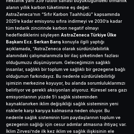
hektarlık yani 339 futbol sahası büyüklüğündeki ormanlık
alanın yıllık karbon tüketimine eş değer.
AstraZeneca’nın “Sıfır Karbon Taahhüdü” kapsamında
2025’e kadar emisyonu sıfıra indirmeyi ve 2030’a kadar
tüm tedarik zincirinde karbon negatif olmayı
hedeflediklerini söyleyen
AstraZeneca Türkiye Ülke
Başkanı Ecz. Serkan Barış
konuyla ilgili yaptığı
açıklamada, “AstraZeneca olarak sürdürülebilirlik
alanındaki çalışmalarımızla bir ilaç şirketinden fazlası
olduğumuzu düşünüyorum. Geleceğimizin sağlıklı
insanlar, sağlıklı bir toplum ve sağlıklı bir gezegene bağlı
olduğunun farkındayız. Bu nedenle sürdürülebilirliği
işimizin merkezine koyuyor, bu alanda sorumluluklarımızı
belirliyor ve gerekli aksiyonları alıyoruz. Küresel sera gazı
emisyonlarının yüzde 5’i sağlık sisteminden
kaynaklanırken iklim değişikliği sağlık sisteminin yeni
risklerle karşı karşıya kalmasına neden oluyor. Bu
nedenle sağlık sisteminin tüm paydaşlarının toplum ve
gezegenin sağlığı için cesur adımlar atmasına ihtiyaç var.
İklim Zirvesi’nde ilk kez iklim ve sağlık ilişkisinin ele