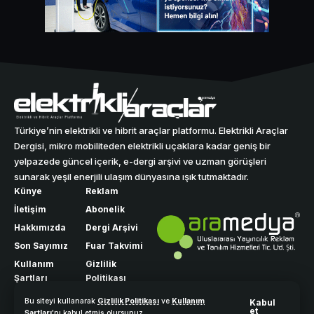
Türkiye’nin elektrikli ve hibrit araçlar platformu. Elektrikli Araçlar
Dergisi, mikro mobiliteden elektrikli uçaklara kadar geniş bir
yelpazede güncel içerik, e-dergi arşivi ve uzman görüşleri
sunarak yeşil enerjili ulaşım dünyasına ışık tutmaktadır.
Künye
Reklam
İletişim
Abonelik
Hakkımızda
Dergi Arşivi
Son Sayımız
Fuar Takvimi
Kullanım
Gizlilik
Şartları
Politikası
Bu siteyi kullanarak
Gizlilik Politikası
ve
Kullanım
Kabul
et
Şartları
'nı kabul etmiş olursunuz.