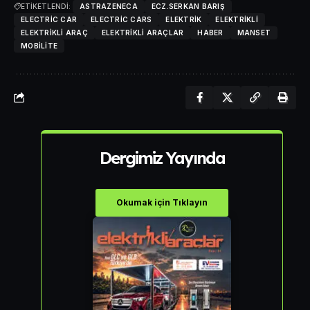
ETİKETLENDİ:
ASTRAZENECA
ECZ.SERKAN BARIŞ
ELECTRIC CAR
ELECTRIC CARS
ELEKTRIK
ELEKTRIKLI
ELEKTRIKLI ARAÇ
ELEKTRIKLI ARAÇLAR
HABER
MANSET
MOBILITE
Dergimiz Yayında
Okumak için Tıklayın