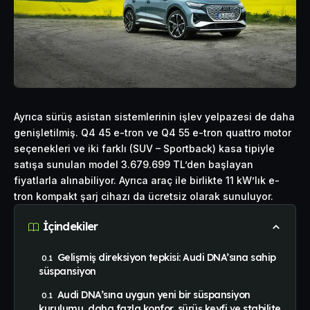
Ayrıca sürüş asistan sistemlerinin işlev yelpazesi de daha
genişletilmiş. Q4 45 e-tron ve Q4 55 e-tron quattro motor
seçenekleri ve iki farklı (SUV – Sportback) kasa tipiyle
satışa sunulan model 3.679.699 TL’den başlayan
fiyatlarla alınabiliyor. Ayrıca araç ile birlikte 11 kW’lık e-
tron kompakt şarj cihazı da ücretsiz olarak sunuluyor.
İçindekiler
Gelişmiş direksiyon tepkisi: Audi DNA’sına sahip
süspansiyon
Audi DNA’sına uygun yeni bir süspansiyon
kurulumu, daha fazla konfor, sürüş keyfi ve stabilite