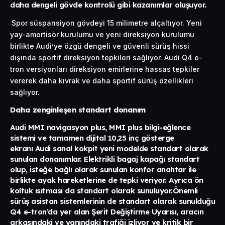
daha dengeli gövde kontrolü gibi kazanımlar oluşuyor.
Spor süspansiyon gövdeyi 15 milimetre alçaltıyor. Yeni
yay-amortisör kurulumu ve yeni direksiyon kurulumu
birlikte Audi’ye özgü dengeli ve güvenli sürüş hissi
dışında sportif direksiyon tepkileri sağlıyor. Audi Q4 e-
tron versiyonları direksiyon emirlerine hassas tepkiler
vererek daha kıvrak ve daha sportif sürüş özellikleri
sağlıyor.
Daha zenginleşen standart donanım
Audi MMI navigasyon plus, MMI plus bilgi-eğlence
sistemi ve tamamen dijital 10,25 inç gösterge
ekranı Audi sanal kokpit yeni modelde standart olarak
sunulan donanımlar. Elektrikli bagaj kapağı standart
olup, isteğe bağlı olarak sunulan konfor anahtar ile
birlikte ayak hareketlerine de tepki veriyor. Ayrıca ön
koltuk ısıtması da standart olarak sunuluyor.Önemli
sürüş asistan sistemlerinin de standart olarak sunulduğu
Q4 e-tron’da yer alan Şerit Değiştirme Uyarısı, aracın
arkasındaki ve yanındaki trafiği izliyor ve kritik bir