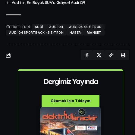
Audi’nin En Büyük SUV’u Geliyor! Audi Q9
ETİKETLENDİ:
AUDI
AUDI Q4
AUDI Q4 45 E-TRON
AUDI Q4 SPORTBACK 45 E-TRON
HABER
MANSET
Dergimiz Yayında
Okumak için Tıklayın