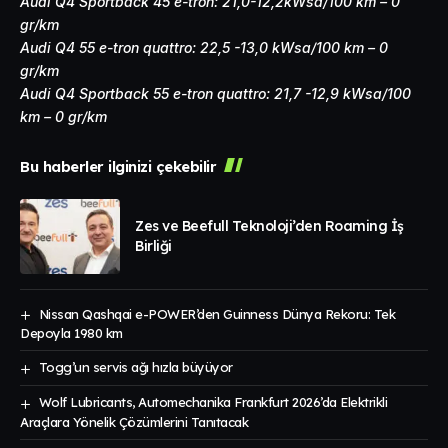
Audi Q4 Sportback 45 e-tron: 21,0-12,2kWsa/100 km – 0
gr/km
Audi Q4 55 e-tron quattro: 22,5 -13,0 kWsa/100 km – 0
gr/km
Audi Q4 Sportback 55 e-tron quattro: 21,7 -12,9 kWsa/100
km – 0 gr/km
Bu haberler ilginizi çekebilir
Zes ve Beefull Teknoloji’den Roaming İş
Birliği
Nissan Qashqai e-POWER’den Guinness Dünya Rekoru: Tek
Depoyla 1980 km
Togg’un servis ağı hızla büyüyor
Wolf Lubricants, Automechanika Frankfurt 2026’da Elektrikli
Araçlara Yönelik Çözümlerini Tanıtacak