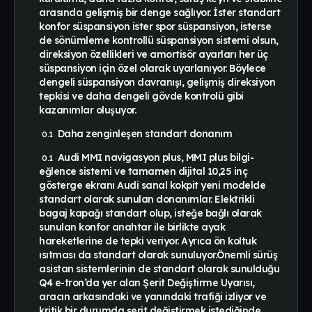
arasında gelişmiş bir denge sağlıyor. İster standart
konfor süspansiyon ister spor süspansiyon, isterse
de sönümleme kontrollü süspansiyon sistemi olsun,
direksiyon özellikleri ve amortisör ayarları her üç
süspansiyon için özel olarak uyarlanıyor. Böylece
dengeli süspansiyon davranışı, gelişmiş direksiyon
tepkisi ve daha dengeli gövde kontrolü gibi
kazanımlar oluşuyor.
Daha zenginleşen standart donanım
Audi MMI navigasyon plus, MMI plus bilgi-
eğlence sistemi ve tamamen dijital 10,25 inç
gösterge ekranı Audi sanal kokpit yeni modelde
standart olarak sunulan donanımlar. Elektrikli
bagaj kapağı standart olup, isteğe bağlı olarak
sunulan konfor anahtar ile birlikte ayak
hareketlerine de tepki veriyor. Ayrıca ön koltuk
ısıtması da standart olarak sunuluyor.Önemli sürüş
asistan sistemlerinin de standart olarak sunulduğu
Q4 e-tron’da yer alan Şerit Değiştirme Uyarısı,
aracın arkasındaki ve yanındaki trafiği izliyor ve
kritik bir durumda şerit değiştirmek istediğinde