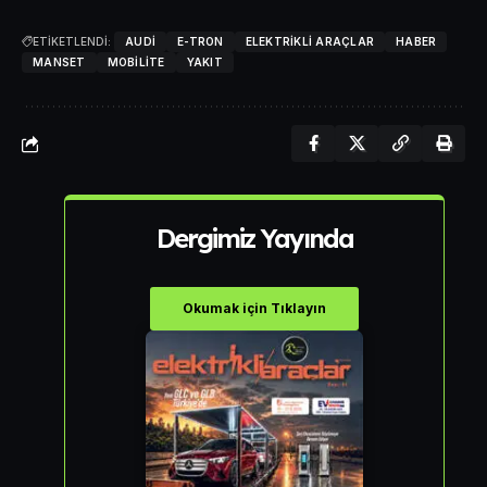
ETİKETLENDİ:
AUDI
E-TRON
ELEKTRIKLI ARAÇLAR
HABER
MANSET
MOBILITE
YAKIT
Dergimiz Yayında
Okumak için Tıklayın