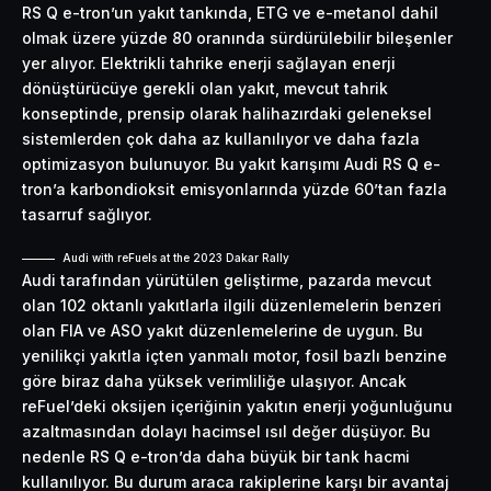
RS Q e-tron’un yakıt tankında, ETG ve e-metanol dahil
olmak üzere yüzde 80 oranında sürdürülebilir bileşenler
yer alıyor. Elektrikli tahrike enerji sağlayan enerji
dönüştürücüye gerekli olan yakıt, mevcut tahrik
konseptinde, prensip olarak halihazırdaki geleneksel
sistemlerden çok daha az kullanılıyor ve daha fazla
optimizasyon bulunuyor. Bu yakıt karışımı Audi RS Q e-
tron’a karbondioksit emisyonlarında yüzde 60’tan fazla
tasarruf sağlıyor.
Audi with reFuels at the 2023 Dakar Rally
Audi tarafından yürütülen geliştirme, pazarda mevcut
olan 102 oktanlı yakıtlarla ilgili düzenlemelerin benzeri
olan FIA ve ASO yakıt düzenlemelerine de uygun. Bu
yenilikçi yakıtla içten yanmalı motor, fosil bazlı benzine
göre biraz daha yüksek verimliliğe ulaşıyor. Ancak
reFuel’deki oksijen içeriğinin yakıtın enerji yoğunluğunu
azaltmasından dolayı hacimsel ısıl değer düşüyor. Bu
nedenle RS Q e-tron’da daha büyük bir tank hacmi
kullanılıyor. Bu durum araca rakiplerine karşı bir avantaj