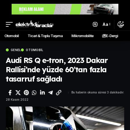
Aa
Otomobil
Ticari & Toplu Taşıma
Mikromobilite
E-Dergi
GENEL
OTOMOBIL
Audi RS Q e-tron, 2023 Dakar
Rallisi’nde yüzde 60’tan fazla
tasarruf sağladı
Bu haberin okuma süresi 3 dakikadır.
28 Kasım 2022