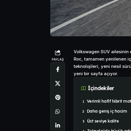
Volkswagen SUV ailesinin e
Roc, tamamen yenilenen iç 
PAYLAŞ
teknolojileri, yeni nesil sü
yeni bir sayfa açıyor.
İçindekiler
Verimli hafif hibrit mo
Daha geniş iç hacim
Üst seviye kalite
Teknolojide büyük ad