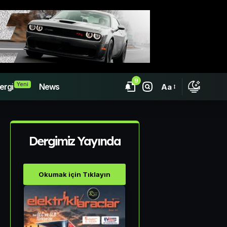
9
Yeni
ergi
News
Aa
Dergimiz Yayında
Okumak için Tıklayın