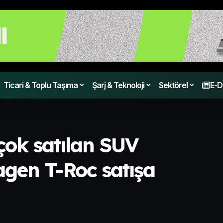
Ticari & Toplu Taşıma
Şarj & Teknoloji
Sektörel
E-D
çok satılan SUV
gen T-Roc satışa