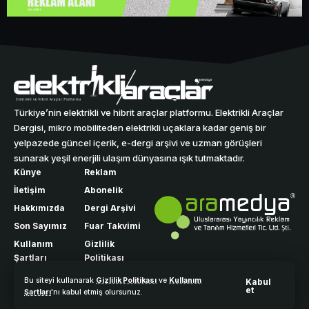
Türkiye’nin elektrikli ve hibrit araçlar platformu. Elektrikli Araçlar
Dergisi, mikro mobiliteden elektrikli uçaklara kadar geniş bir
yelpazede güncel içerik, e-dergi arşivi ve uzman görüşleri
sunarak yeşil enerjili ulaşım dünyasına ışık tutmaktadır.
Künye
Reklam
İletişim
Abonelik
Hakkımızda
Dergi Arşivi
Son Sayımız
Fuar Takvimi
Kullanım
Gizlilik
Şartları
Politikası
Bu siteyi kullanarak
Gizlilik Politikası
ve
Kullanım
Kabul
et
Şartları
'nı kabul etmiş olursunuz.