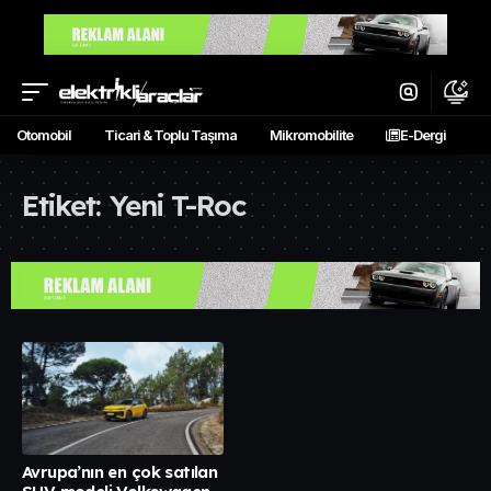
Otomobil
Ticari & Toplu Taşıma
Mikromobilite
E-Dergi
Etiket:
Yeni T-Roc
Avrupa’nın en çok satılan