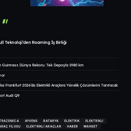
r
ll Teknoloji’den Roaming İş Birliği
 Guinness Dünya Rekoru: Tek Depoyla 1980 km
yor
a Frankfurt 2026’da Elektrikli Araçlara Yönelik Çözümlerini Tanıtacak
or! Audi Q9
TRAZENECA
AYVENS
BATARYA
ELEKTRIK
ELEKTRIKLI
 ARAÇ FILOSU
ELEKTRIKLI ARAÇLAR
HABER
MANSET