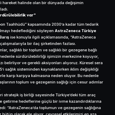
li hareket halinde olan bir dünyada değişimin
ladı.
rdürülebilirlik var”
rbon Taahhüdü” kapsamında 2030’a kadar tüm tedarik
olmayı hedeflediğini söyleyen
AstraZeneca Türkiye
Barış
ise konuyla ilgili açıklamasında, “AstraZeneca
çalışmalarıyla bir ilaç şirketinden fazlası.
lar, sağlıklı bir toplum ve sağlıklı bir gezegene bağlı
nedenle sürdürülebilirliği işimizin merkezine koyuyor,
ı belirliyor ve gerekli aksiyonları alıyoruz. Küresel sera
’i sağlık sisteminden kaynaklanırken iklim değişikliği
lerle karşı karşıya kalmasına neden oluyor. Bu nedenle
aşlarının toplum ve gezegenin sağlığı için cesur adımlar
.
ri stratejik iş birliği sayesinde Türkiye’deki tüm araç
le getirme hedeflerine güçlü bir ivme kazandırdıklarına
ledi: “AstraZeneca’da toplumun ve gezegenin sağlığına
ir bütün olarak ele alıyor, çevresel etkilerimizi en aza