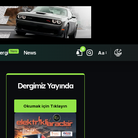
9
Yeni
ergi
News
Aa
Dergimiz Yayında
Okumak için Tıklayın