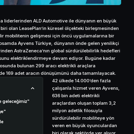
a liderlerinden ALD Automotive ile dünyanın en büyük
n biri olan LeasePlan’in küresel ölçekteki birleşmesinden
ir mobilitenin gelişmesi için öncü uygulamalarına bir
apsamda Ayvens Türkiye, dünyanın önde gelen yenilikçi
erinden AstraZeneca’nın global sürdürülebilirlik hedefleri
sunu elektriklendirmeye devam ediyor. Bugüne kadar
osunda bulunan 299 aracı elektrikli araçlara
 de 169 adet aracın dönüşümünü daha tamamlayacak.
42 ülkede 14.000’den fazla
çalışanla hizmet veren Ayvens,
636 bin adeti elektrikli
te geleceğimiz”
araçlardan oluşan toplam 3,2
milyon adetlik filosuyla
ye”
sürdürülebilir mobiliteye yön
de
veren en büyük oyunculardan
biri olarak sektörde yer alıyor.