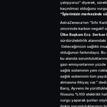
çalışıyoruz” diyerek, sürek
kaçınılmaz olduğunu vurgu
“İşlerimizin merkezinde sü
AstraZeneca’nın “Sıfır Ka
zincirinde karbon negatif 
Ülke Başkanı Ecz. Serkan 
sürdürülebilirlik alanındaki 
Geleceğimizin sağlıklı insan
olduğunun farkındayız. Bu 
bu alanda sorumluluklarımız
gazı emisyonlarının yüzde 5
sağlık sisteminin yeni risk
sağlık sisteminin tüm payd
atmasına ihtiyaç var.” dedi
Barış, Ayvens ile yürüttükle
filosunu %100 elektrikli ha
vurgu yaparak şunları söy
ilişkin sorumluluklarımızı b