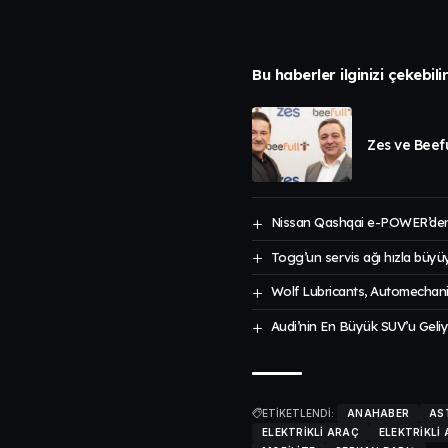
Bu haberler ilginizi çekebili
Zes ve Beefu
Nissan Qashqai e-POWER’den
Togg’un servis ağı hızla büyü
Wolf Lubricants, Automechanik
Audi’nin En Büyük SUV’u Geliy
ETİKETLENDİ:
ANAHABER
AS
ELEKTRIKLI ARAÇ
ELEKTRIKLI