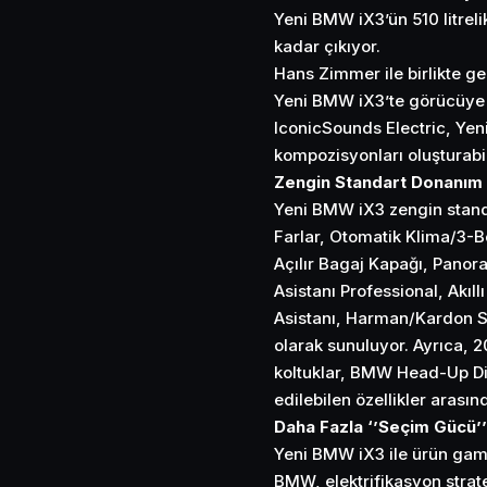
Yeni BMW iX3’ün 510 litreli
kadar çıkıyor.
Hans Zimmer ile birlikte ge
Yeni BMW iX3’te görücüye çı
IconicSounds Electric, Yen
kompozisyonları oluşturabil
Zengin Standart Donanım
Yeni BMW iX3 zengin standa
Farlar, Otomatik Klima/3-Bö
Açılır Bagaj Kapağı, Pano
Asistanı Professional, Akıl
Asistanı, Harman/Kardon S
olarak sunuluyor. Ayrıca, 
koltuklar, BMW Head-Up Dis
edilebilen özellikler arasın
Daha Fazla ‘’Seçim Gücü’’
Yeni BMW iX3 ile ürün gam
BMW, elektrifikasyon strat