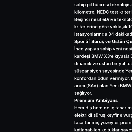
sahip pil hücresi teknoloji
kilometre, NEDC test kriter
Beşinci nesil eDrive tekno
kriterlerine göre yaklaşık 1
istasyonlarında 34 dakikada
Sportif Sürüş ve Üstün Çe
İnce yapıya sahip yeni nesi
kardeşi BMW X3’e kıyasla 
dinamik ve üstün bir yol tu
süspansiyon sayesinde Yeni
konfordan ödün vermiyor. BM
aracı (SAV) olan Yeni BMW 
sağlıyor.
Premium Ambiyans
Hem dış hem de iç tasarımı
elektrikli sürüş keyfine vu
tasarlanmış yüzeyler prem
katlanabilen koltuklar saye