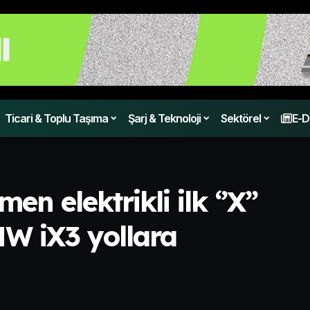
Ticari & Toplu Taşıma
Şarj & Teknoloji
Sektörel
E-D
 elektrikli ilk ‘’X’’
W iX3 yollara