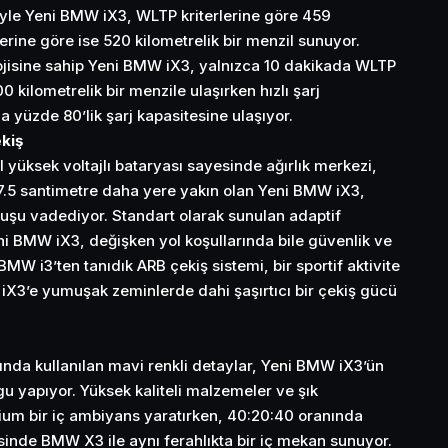
siyle Yeni BMW iX3, WLTP kriterlerine göre 459
lerine göre ise 520 kilometrelik bir menzil sunuyor.
lojisine sahip Yeni BMW iX3, yalnızca 10 dakikada WLTP
00 kilometrelik bir menzile ulaşırken hızlı şarj
 yüzde 80’lik şarj kapasitesine ulaşıyor.
kiş
l yüksek voltajlı bataryası sayesinde ağırlık merkezi,
7.5 santimetre daha yere yakın olan Yeni BMW iX3,
tuşu vadediyor. Standart olarak sunulan adaptif
 BMW iX3, değişken yol koşullarında bile güvenlik ve
W i3’ten tanıdık ARB çekiş sistemi, bir sportif aktivite
iX3’e yumuşak zeminlerde dahi şaşırtıcı bir çekiş gücü
nda kullanılan mavi renkli detaylar, Yeni BMW iX3’ün
rgu yapıyor. Yüksek kaliteli malzemeler ve şık
ium bir iç ambiyans yaratırken, 40:20:40 oranında
sinde BMW X3 ile aynı ferahlıkta bir iç mekan sunuyor.