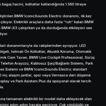
k bagaj hacmi, koltuklar katlandığında 1.560 litreye
liştirilen BMW IconicSounds Electric donanımı, ilk kez
kıyor. Elektrikli araçlara daha fazla ‘‘ruh’’ katan BMW
i BMW iX3 çalışırken ya da durduğunda etkileyeci ses
iyor.
rt donanımlarıyla da rakiplerinden ayrışıyor. LED
lgeli, Isıtmalı Ön Koltuklar, Akustik Koruma, Otomatik
ramik Cam Tavan, BMW Live Cockpit Professional, Sürüş
lı Telefon Arayüzü, Kablosuz Şarj/Bağlantı Sistemi, Park
es Sistemi ve BMW IconicSounds Electric standart
20 inç alaşım jantlar, spor veya Vernasca deri döşeme
play ve Park Asistanı Plus da opsiyonel olarak tercih
da.
ına tamamen elektrikli bir model daha ekleyecek olan
ejisini adım adım hayata geçiriyor. Çok yönlülüğü ve