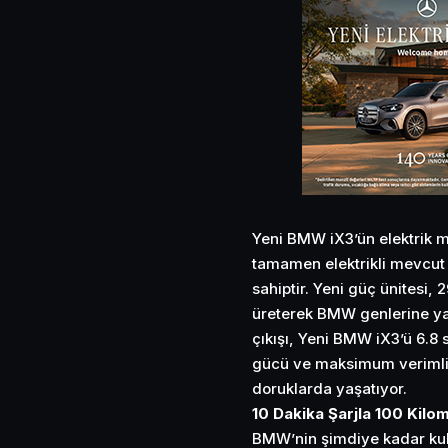
Yeni BMW iX3’ün elektrik 
tamamen elektrikli mevcut
sahiptir. Yeni güç ünites
üreterek BMW genlerine ya
çıkışı, Yeni BMW iX3’ü 6.8 
gücü ve maksimum verimlil
doruklarda yaşatıyor.
10 Dakika Şarjla 100 Kilo
BMW’nin şimdiye kadar kul