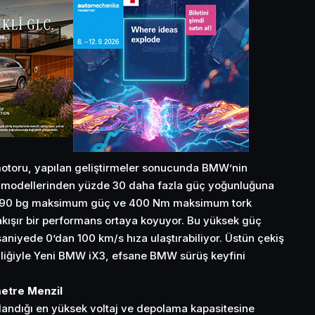
motoru, yapılan geliştirmeler sonucunda BMW’nin
 modellerinden yüzde 30 daha fazla güç yoğunluğuna
i, 290 bg maksimum güç ve 400 Nm maksimum tork
kışır bir performans ortaya koyuyor. Bu yüksek güç
saniyede 0’dan 100 km/s hıza ulaştırabiliyor. Üstün çekiş
iğiyle Yeni BMW iX3, efsane BMW sürüş keyfini
metre Menzil
andığı en yüksek voltaj ve depolama kapasitesine