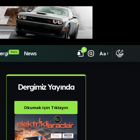
9
Yeni
ergi
News
Aa
Dergimiz Yayında
Okumak için Tıklayın