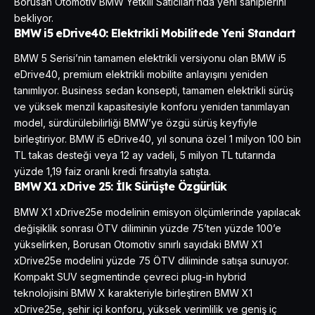
Borusan Otomotiv BMW Yetkili Satıcıları’nda yeni sahiplerini
bekliyor.
BMW i5 eDrive40: Elektrikli Mobilitede Yeni Standart
BMW 5 Serisi’nin tamamen elektrikli versiyonu olan BMW i5
eDrive40, premium elektrikli mobilite anlayışını yeniden
tanımlıyor. Business sedan konsepti, tamamen elektrikli sürüş
ve yüksek menzil kapasitesiyle konforu yeniden tanımlayan
model, sürdürülebilirliği BMW’ye özgü sürüş keyfiyle
birleştiriyor. BMW i5 eDrive40, yıl sonuna özel 1 milyon 100 bin
TL takas desteği veya 12 ay vadeli, 5 milyon TL tutarında
yüzde 1,19 faiz oranlı kredi fırsatıyla satışta.
BMW X1 xDrive 25: İlk Sürüşte Özgürlük
BMW X1 xDrive25e modelinin emisyon ölçümlerinde yapılacak
değişiklik sonrası ÖTV diliminin yüzde 75’ten yüzde 100’e
yükselirken, Borusan Otomotiv sınırlı sayıdaki BMW X1
xDrive25e modelini yüzde 75 ÖTV diliminde satışa sunuyor.
Kompakt SUV segmentinde çevreci plug-in hybrid
teknolojisini BMW X karakteriyle birleştiren BMW X1
xDrive25e, şehir içi konforu, yüksek verimlilik ve geniş iç