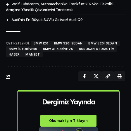
Wolf Lubricants, Automechanika Frankfurt 2026’da Elektrikli
Araçlara Yönelik Çözümlerini Tanıtacak
Audi’nin En Büyük SUV’u Geliyor! Audi Q9
ETİKETLENDİ:
BMW 120
BMW 320I SEDAN
BMW 520I SEDAN
BMW I5 EDRIVE40
BMW X1 XDRIVE 25
BORUSAN OTOMOTIV
HABER
MANSET
Dergimiz Yayında
Okumak için Tıklayın