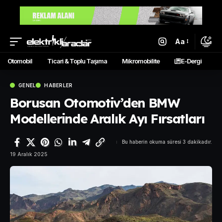
Aa
Otomobil
Ticari & Toplu Taşıma
Mikromobilite
E-Dergi
GENEL
HABERLER
Borusan Otomotiv’den BMW
Modellerinde Aralık Ayı Fırsatları
Bu haberin okuma süresi 3 dakikadır.
19 Aralık 2025