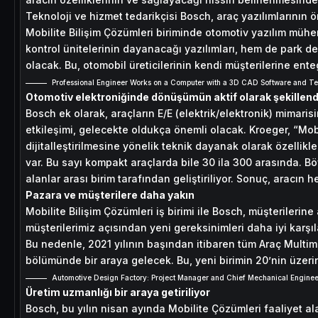
Teknoloji ve hizmet tedarikçisi Bosch, araç yazılımlarının ön
Mobilite Bilişim Çözümleri biriminde otomotiv yazılım mühend
kontrol ünitelerinin dayanacağı yazılımları, hem de park de
olacak. Bu, otomobil üreticilerinin kendi müşterilerine en
Professional Engineer Works on a Computer with a 3D CAD Software and Test
Otomotiv elektroniğinde dönüşümün aktif olarak şekillend
Bosch ek olarak, araçların E/E (elektrik/elektronik) mimaris
etkileşimi, gelecekte oldukça önemli olacak. Kroeger, “Mobi
dijitalleştirilmesine yönelik teknik dayanak olarak özellikl
var. Bu sayı kompakt araçlarda bile 30 ila 300 arasında. Bö
alanlar arası birim tarafından geliştiriliyor. Sonuç, aracın
Pazara ve müşterilere daha yakın
Mobilite Bilişim Çözümleri iş birimi ile Bosch, müşterileri
müşterilerimiz açısından yeni gereksinimleri daha iyi kar
Bu nedenle, 2021 yılının başından itibaren tüm Araç Multime
bölümünde bir araya gelecek. Bu, yeni birimin 20’nin üzer
Automotive Design Factory: Project Manager and Chief Mechanical Engineer
Üretim uzmanlığı bir araya getiriliyor
Bosch, bu yılın nisan ayında Mobilite Çözümleri faaliyet ala