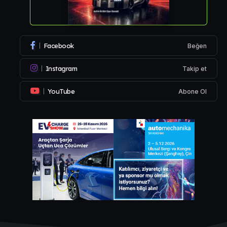
Facebook
Beğen
Instagram
Takip et
YouTube
Abone Ol