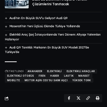
Çözümlerini Tanıtacak
Audi’nin En Büyük SUV’u Geliyor! Audi Q9
Maserati’nin Yeni Üçlüsü Ekimde Türkiye Yollarında
Elektrikli Araç Şarj İstasyonlarında Yeni Dönem: Altyapı Yatırımları
Hızlanıyor
Audi Q9 Tanıtıldı: Markanın En Büyük SUV Modeli 2027’de
Türkiye’de
ETİKETLENDİ:
ANAHABER
ELEKTRIKLI
ELEKTRIKLI ARAÇLAR
ELEKTRIKLI OTOBÜS
FREN
HABER
LASTIK
MANSET
MOBILITE
MOTOR AŞIN CEO’SU SAIM AŞÇI
YÜKSEK TORK