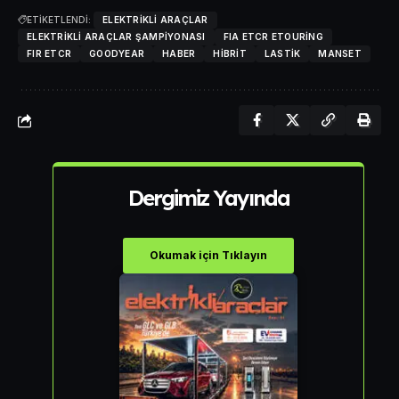
ETİKETLENDİ:
ELEKTRIKLI ARAÇLAR
ELEKTRIKLI ARAÇLAR ŞAMPIYONASI
FIA ETCR ETOURING
FIR ETCR
GOODYEAR
HABER
HIBRIT
LASTIK
MANSET
Dergimiz Yayında
Okumak için Tıklayın