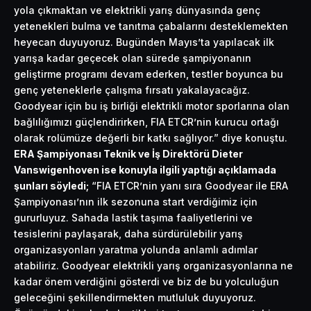
yola çıkmaktan ve elektrikli yarış dünyasında genç
yetenekleri bulma ve tanıtma çabalarını desteklemekten
heyecan duyuyoruz. Bugünden Mayıs’ta yapılacak ilk
yarışa kadar geçecek olan sürede şampiyonanın
geliştirme programı devam ederken, testler boyunca bu
genç yeteneklerle çalışma fırsatı yakalayacağız.
Goodyear için bu iş birliği elektrikli motor sporlarına olan
bağlılığımızı güçlendirirken, FIA ETCR’nin kurucu ortağı
olarak rolümüze değerli bir katkı sağlıyor.” diye konuştu.
ERA Şampiyonası Teknik ve İş Direktörü Dieter
Vanswigenhoven ise konuyla ilgili yaptığı açıklamada
şunları söyledi;
“FIA ETCR’nin yanı sıra Goodyear ile ERA
Şampiyonası’nın ilk sezonuna start verdiğimiz için
gururluyuz. Sahada lastik taşıma faaliyetlerini ve
tesislerini paylaşarak, daha sürdürülebilir yarış
organizasyonları yaratma yolunda anlamlı adımlar
atabiliriz. Goodyear elektrikli yarış organizasyonlarına ne
kadar önem verdiğini gösterdi ve biz de bu yolculuğun
geleceğini şekillendirmekten mutluluk duyuyoruz.