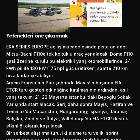
Yetenekleri öne çıkarmak
ERA SERIES EUROPE açılış mücadelesinde piste on adet
Mitsu-Bachi F110e tek koltuklu araç yer alacak. Dome F110
şasi üzerine kurulu bu elektrikli yarış otomobillerinde, 24
kWh pil ile 130 kW (175 hp) güç üretirken, saatte 210 km
hıza kadar çıkabiliyor.
Aracın Fransa’nın Pau şehrinde Mayıs’ın başında FIA
ETCR turu gösteri etkinliğine katılmasının ardından, asıl
yarış takvimi 21-22 Mayıs’ta İstanbul’daki Beyoğlu Sokak
Yarışında start alacak. Seri, daha sonra Mayıs, Haziran ve
Temmuz’da Macaristan, Hungaroring; İspanya, Jarama;
Belçika, Zolder ve İtalya, Vallelunga’da FIA ETCR destek
etkinliği olarak koşulacak.
Bir serbest alıştırma turu, iki eleme turu ve iki sprint