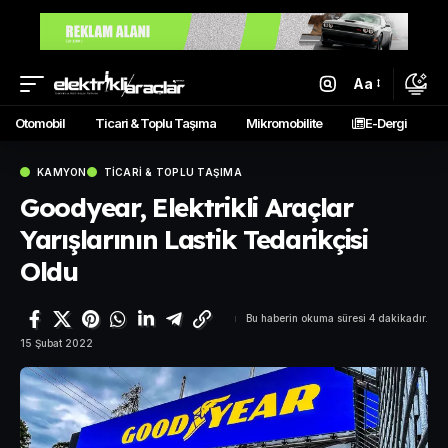
Aa
Otomobil
Ticari & Toplu Taşıma
Mikromobilite
E-Dergi
KAMYON
TICARI & TOPLU TAŞIMA
Goodyear, Elektrikli Araçlar
Yarışlarının Lastik Tedarikçisi
Oldu
Bu haberin okuma süresi 4 dakikadır.
15 Şubat 2022