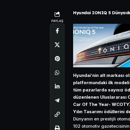
Hyundai IONIQ 5 Dünyada Y
PAYLAŞ
Hyundai’nin alt markası o
platformundaki ilk modeli
tüm pazarlarda sayısız öd
düzenlenen Uluslararası O
Car Of The Year- WCOTY)” s
Yılın Tasarımı ödüllerini d
Dünyanın en prestijli otom
102 otomotiv gazetecisinin