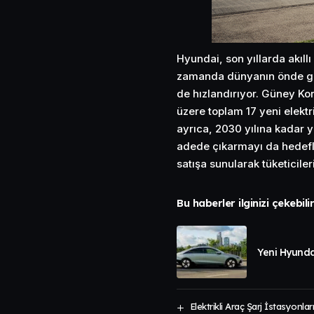
Hyundai, son yıllarda akıll
zamanda dünyanın önde gelen
de hızlandırıyor. Güney Ko
üzere toplam 17 yeni elektr
ayrıca, 2030 yılına kadar yıl
adede çıkarmayı da hedefli
satışa sunularak tüketicil
Bu haberler ilginizi çekebili
Yeni Hyunda
Elektrikli Araç Şarj İstasyonla