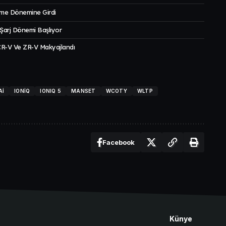
nme Dönemine Girdi
 Şarj Dönemi Başlıyor
 CR-V Ve ZR-V Makyajlandı
AI
IONIQ
IONIQ 5
MANSET
WCOTY
WLTP
Facebook
Künye