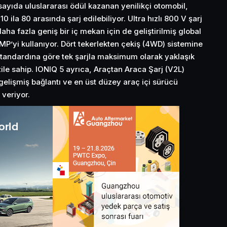
sayıda uluslararası ödül kazanan yenilikçi otomobil,
ila 80 arasında şarj edilebiliyor. Ultra hızlı 800 V şarj
aha fazla geniş bir iç mekan için de geliştirilmiş global
P’yi kullanıyor. Dört tekerlekten çekiş (4WD) sistemine
tandardına göre tek şarjla maksimum olarak yaklaşık
le sahip. IONIQ 5 ayrıca, Araçtan Araca Şarj (V2L)
, gelişmiş bağlantı ve en üst düzey araç içi sürücü
 veriyor.