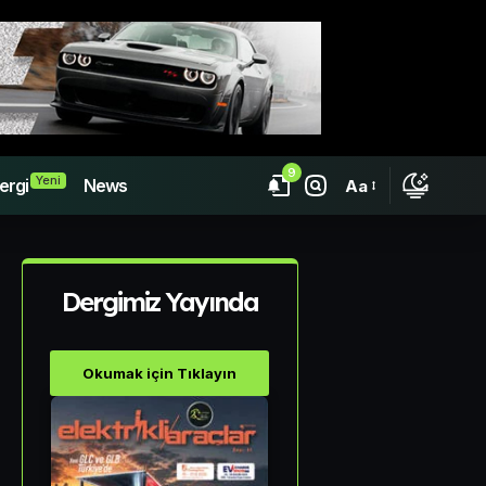
9
Yeni
ergi
News
Aa
Dergimiz Yayında
Okumak için Tıklayın