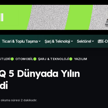
Ticari & Toplu Taşıma
Şarj & Teknoloji
Sektörel
E-D
STLERI
OTOMOBIL
ŞARJ & TEKNOLOJI
YAZILIM
 5 Dünyada Yılın
di
 okuma süresi 2 dakikadır.