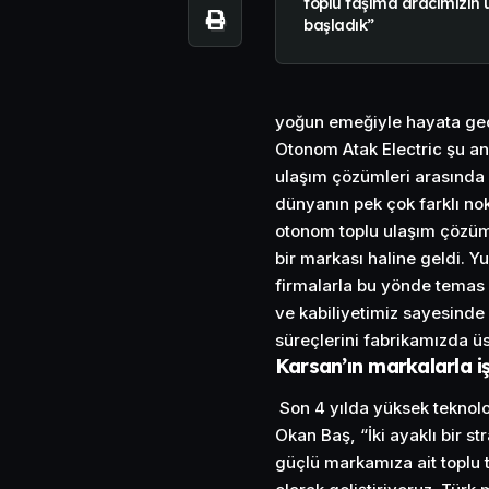
toplu taşıma aracımızın 
başladık”
yoğun emeğiyle hayata geçi
Otonom Atak Electric şu an
ulaşım çözümleri arasında 
dünyanın pek çok farklı nok
otonom toplu ulaşım çözüml
bir markası haline geldi. Y
firmalarla bu yönde temas
ve kabiliyetimiz sayesinde 
süreçlerini fabrikamızda üs
Karsan’ın markalarla i
Son 4 yılda yüksek teknoloj
Okan Baş, “İki ayaklı bir s
güçlü markamıza ait toplu 