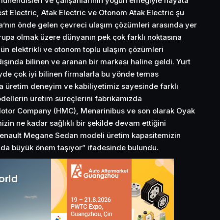
 mühendisleri ve çalışanlarının yoğun emeğiyle hayata
st Electric, Atak Electric ve Otonom Atak Electric şu
pa’nın önde gelen çevreci ulaşım çözümleri arasında yer
vrupa olmak üzere dünyanın pek çok farklı noktasına
ün elektrikli ve otonom toplu ulaşım çözümleri
şında bilinen ve aranan bir markası haline geldi. Yurt
yde çok iyi bilinen firmalarla bu yönde temas
a üretim deneyim ve kabiliyetimiz sayesinde farklı
dellerin üretim süreçlerini fabrikamızda
Motor Company (HMC), Menarinibus ve son olarak Oyak
imizin ne kadar sağlıklı bir şekilde devam ettiğini
enault Megane Sedan modeli üretim kapasitemizin
an da büyük önem taşıyor” ifadesinde bulundu.