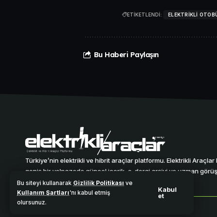
ETİKETLENDİ:
ELEKTRIKLI OTOB
Bu Haberi Paylaşın
Türkiye’nin elektrikli ve hibrit araçlar platformu. Elektrikli Araçla
geniş bir yelpazede güncel içerik, e-dergi arşivi ve uzman görüşl
tutmaktadır.
Bu siteyi kullanarak
Gizlilik Politikası
ve
Kabul
Kullanım Şartları
'nı kabul etmiş
et
olursunuz.