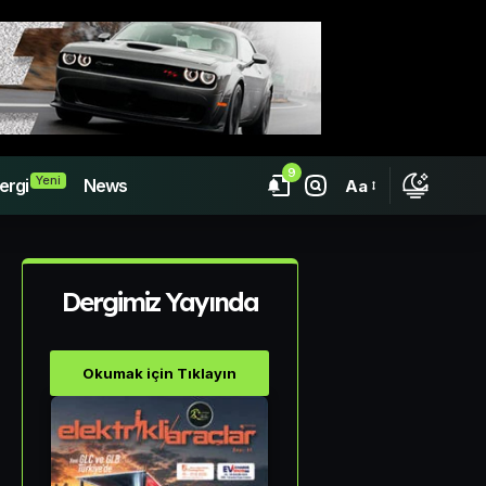
9
Yeni
ergi
News
Aa
Dergimiz Yayında
Okumak için Tıklayın