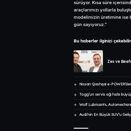
sürüyor. Kısa süre içerisin
araçlarımızı yollarla buluş
modelimizin üretimine ise 
gün sayıyoruz.”
Bu haberler ilginizi çekebili
Zes ve Beefu
Nissan Qashqai e-POWER’den
Togg’un servis ağı hızla büyü
Wolf Lubricants, Automechanik
Audi’nin En Büyük SUV’u Geliy