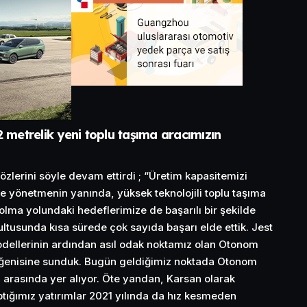
2 metrelik yeni toplu taşıma aracımızın
lerini söyle devam ettirdi ; “Üretim kapasitemizi
ilde yönetmenin yanında, yüksek teknolojili toplu taşıma
olma yolundaki hedeflerimize de başarılı bir şekilde
tusunda kısa sürede çok sayıda başarı elde ettik. Jest
modellerinin ardından asıl odak noktamız olan Otonom
beğenisine sunduk. Bugün geldiğimiz noktada Otonom
z arasında yer alıyor. Öte yandan, Karsan olarak
aptığımız yatırımlar 2021 yılında da hız kesmeden