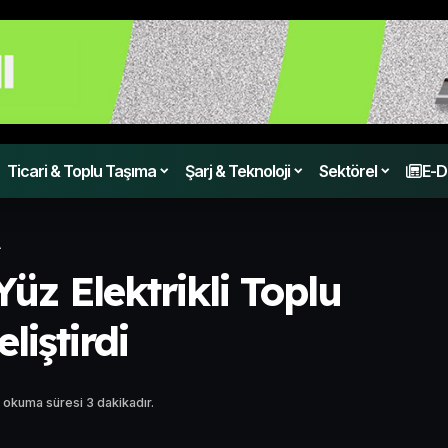
Ticari & Toplu Taşıma
Şarj & Teknoloji
Sektörel
E-D
A
üz Elektrikli Toplu
liştirdi
 okuma süresi 3 dakikadır.