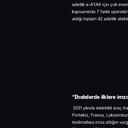
adetlik e-ATAK için çok öne
kapsamında 7 farklı operatö
aldığı toplam 42 adetlik elekt
“İhalelerde ilklere imza
2021 yılında elektrikli araç 
Portekiz, Fransa, Lüksemburg
teslimatlara imza attığını vu