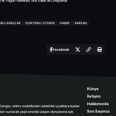
te Yoğun Hatlarda Test Edildi ve Onaylandı
IKLI ARAÇLAR
ELEKTRIKLI OTOBÜS
HABER
KARSAN
Facebook
Künye
İletişim
Hakkımızda
r Dergisi, mikro mobiliteden elektrikli uçaklara kadar
Son Sayımız
eri sunarak yeşil enerjili ulaşım dünyasına ışık