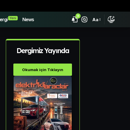
9
Yeni
ergi
News
Aa
Dergimiz Yayında
Okumak için Tıklayın