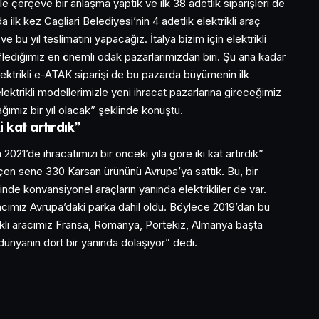
e çerçeve bir anlaşma yaptık ve ilk 38 adetlik siparişleri de
a ilk kez Cagliari Belediyesi’nin 4 adetlik elektrikli araç
e bu yıl teslimatını yapacağız. İtalya bizim için elektrikli
lediğimiz en önemli odak pazarlarımızdan biri. Şu ana kadar
lektrikli e-ATAK siparişi de bu pazarda büyümenin ilk
 elektrikli modellerimizle yeni ihracat pazarlarına gireceğimiz
ğımız bir yıl olacak” şeklinde konuştu.
i kat artırdık”
021’de ihracatımızı bir önceki yıla göre iki kat artırdık”
en sene 330 Karsan ürününü Avrupa’ya sattık. Bu, bir
inde konvansiyonel araçların yanında elektrikliler de var.
racımız Avrupa’daki parka dahil oldu. Böylece 2019’dan bu
kli aracımız Fransa, Romanya, Portekiz, Almanya başta
dünyanın dört bir yanında dolaşıyor” dedi.