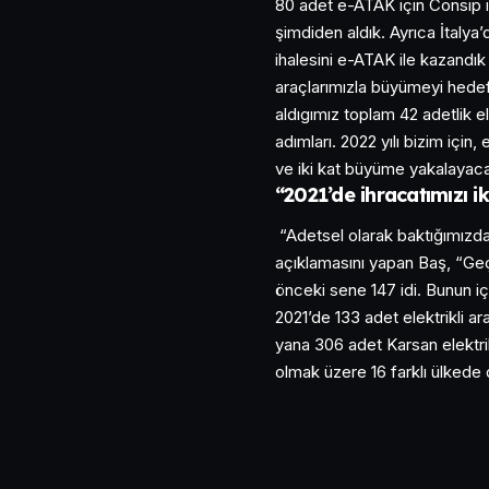
80 adet e-ATAK için Consip il
şimdiden aldık. Ayrıca İtalya’d
ihalesini e-ATAK ile kazandık v
araçlarımızla büyümeyi hedef
aldıgımız toplam 42 adetlik e
adımları. 2022 yılı bizim için,
ve iki kat büyüme yakalayaca
“2021’de ihracatımızı ik
“Adetsel olarak baktığımızda 2
açıklamasını yapan Baş, “Geç
önceki sene 147 idi. Bunun iç
2021’de 133 adet elektrikli a
yana 306 adet Karsan elektri
olmak üzere 16 farklı ülkede 