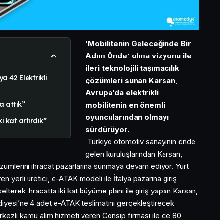
‘Mobilitenin Geleceğinde Bir
Adım Önde’ olma vizyonu ile
ileri teknolojili taşımacılık
a 42 Elektrikli
çözümleri sunan Karsan,
Avrupa’da elektrikli
a attık”
mobilitenin en önemli
oyuncularından olmayı
i kat artırdık”
sürdürüyor.
Türkiye otomotiv sanayinin önde
gelen kuruluşlarından Karsan,
özümlerini ihracat pazarlarına sunmaya devam ediyor. Yurt
en yerli üretici, e-ATAK modeli ile İtalya pazarına giriş
selterek ihracatta iki kat büyüme planı ile giriş yapan Karsan,
lediyesi’ne 4 adet e-ATAK teslimatını gerçekleştirecek
rkezli kamu alım hizmeti veren Consip firması ile de 80