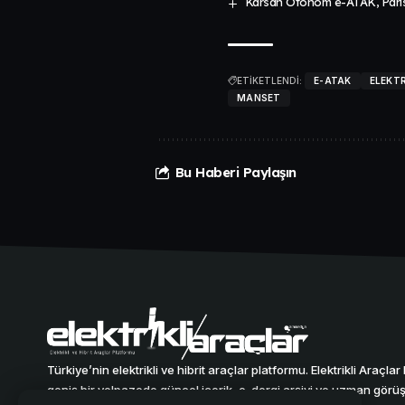
Karsan Otonom e-ATAK, Paris’
ETİKETLENDİ:
E-ATAK
ELEKTR
MANSET
Bu Haberi Paylaşın
Türkiye’nin elektrikli ve hibrit araçlar platformu. Elektrikli Araçla
geniş bir yelpazede güncel içerik, e-dergi arşivi ve uzman görüşl