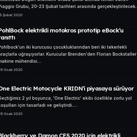
Piaggio Grubu, 20-23 Şubat tarihleri arasında gerçekleştirilece
15 Şubat 2020
PohlBock elektrikli motokros prototip eBock’u
tanıttı
Pohlbock'un iki kurucusu çocukluklarından beri iki tekerlekli
araçlarla uğraşıyorlar. Kurucular Brenden'den Florian Bockstaller
makine mühendisi…
29 Ocak 2020
One Electric Motocycle KRIDN’i piyasaya sürüyor
Geçtiğimiz 2 yıl boyunca, 'One Electric' ekibi özellikle zorlu yol
koşulları için tasarladı ve geliştirdi.…
29 Ocak 2020
Blackberry ve Damon CES 2020 için elektrikli