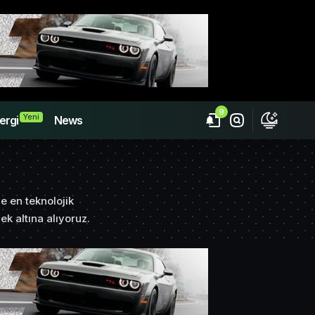
9
Yeni
ergi
News
e en teknolojik
ek altına alıyoruz.