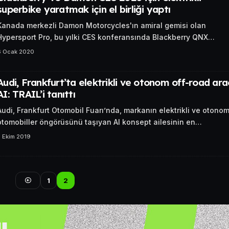
superbike yaratmak için el birliği yaptı
Kanada merkezli Damon Motorcycles'ın amiral gemisi olan
Hypersport Pro, bu yılki CES konferansında Blackberry QNX…
6 Ocak 2020
Audi, Frankfurt’ta elektrikli ve otonom off-road ara
AI: TRAIL’i tanıttı
Audi, Frankfurt Otomobil Fuarı’nda, markanın elektrikli ve otono
otomobiller öngörüsünü taşıyan AI konsept ailesinin en…
 Ekim 2019
1
2