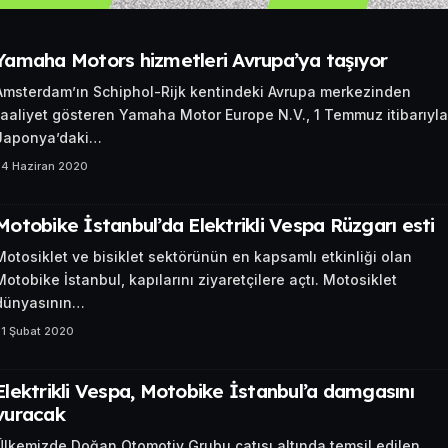
Yamaha Motors hizmetleri Avrupa’ya taşıyor
Amsterdam’ın Schiphol-Rijk kentindeki Avrupa merkezinden
faaliyet gösteren Yamaha Motor Europe N.V., 1 Temmuz itibarıyla
Japonya’daki…
24 Haziran 2020
Motobike İstanbul’da Elektrikli Vespa Rüzgarı esti
Motosiklet ve bisiklet sektörünün en kapsamlı etkinliği olan
Motobike İstanbul, kapılarını ziyaretçilere açtı. Motosiklet
dünyasının…
21 Şubat 2020
Elektrikli Vespa, Motobike İstanbul’a damgasını
vuracak
Ülkemizde Doğan Otomotiv Grubu çatısı altında temsil edilen