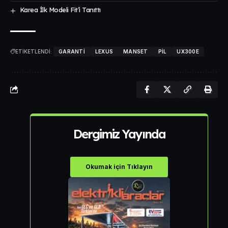
Karea İlk Modeli Fit’i Tanıttı
ETİKETLENDİ:
GARANTI
LEXUS
MANSET
PIL
UX300E
Dergimiz Yayında
Okumak için Tıklayın