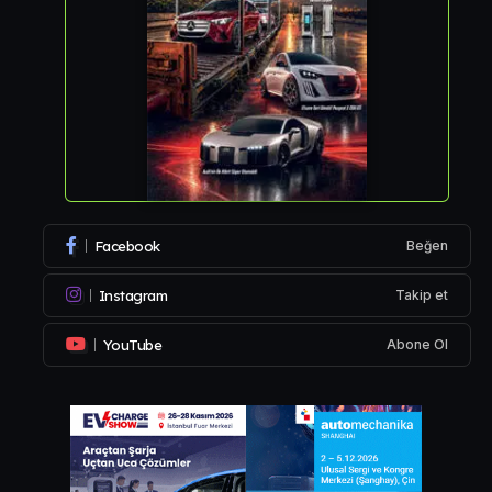
Facebook
Beğen
Instagram
Takip et
YouTube
Abone Ol