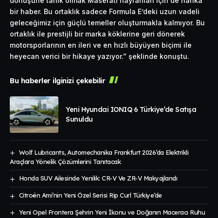
dönüşüne tanık olmak Maserati hayranları için de harika
bir haber. Bu ortaklık sadece Formula E’deki uzun vadeli
geleceğimiz için güçlü temeller oluşturmakla kalmıyor. Bu
ortaklık ile prestijli bir marka köklerine geri dönerek
motorsporlarının en ileri ve en hızlı büyüyen biçimi ile
heyecan verici bir hikaye yazıyor.” şeklinde konuştu.
Bu haberler ilginizi çekebilir
Yeni Hyundai IONIQ 6 Türkiye’de Satışa
Sunuldu
Wolf Lubricants, Automechanika Frankfurt 2026’da Elektrikli
Araçlara Yönelik Çözümlerini Tanıtacak
Honda SUV Ailesinde Yenilik: CR-V Ve ZR-V Makyajlandı
Citroën Ami’nin Yeni Özel Serisi Rip Curl Türkiye’de
Yeni Opel Frontera Şehrin Yeni İkonu ve Doğanın Maceracı Ruhu