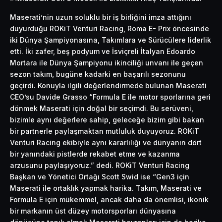
Maserati’nin uzun soluklu bir iş birliğini imza attığını
duyurduğu ROKiT Venturi Racing, Roma E- Prix öncesinde
iki Dünya Şampiyonasına, Takımlara ve Sürücülere liderlik
etti. İki zafer, beş podyum ve İsviçreli İtalyan Edoardo
Mortara ile Dünya Şampiyonu ikinciliği unvanı ile geçen
sezon takım, bugüne kadarki en başarılı sezonunu
geçirdi. Konuyla ilgili değerlendirmede bulunan Maserati
CEO’su Davide Grasso “Formula E ile motor sporlarına geri
dönmek Maserati için doğal bir seçimdi. Bu serüveni,
bizimle aynı değerlere sahip, geleceğe bizim gibi bakan
bir partnerle paylaşmaktan mutluluk duyuyoruz. ROKiT
Venturi Racing ekibiyle aynı kararlılığı ve dünyanın dört
bir yanındaki pistlerde rekabet etme ve kazanma
arzusunu paylaşıyoruz.” dedi. ROKiT Venturi Racing
Başkan ve Yönetici Ortağı Scott Swid ise “Gen3 için
Maserati ile ortaklık yapmak harika. Takım, Maserati ve
Formula E için mükemmel, ancak daha da önemlisi, ikonik
bir markanın üst düzey motorsporları dünyasına