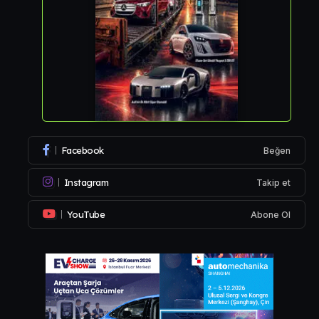
Facebook
Beğen
Instagram
Takip et
YouTube
Abone Ol