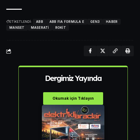
ETİKETLENDİ:
ABB
ABB FIA FORMULA E
GEN3
HABER
MANSET
MASERATI
ROKİT
Dergimiz Yayında
Okumak için Tıklayın