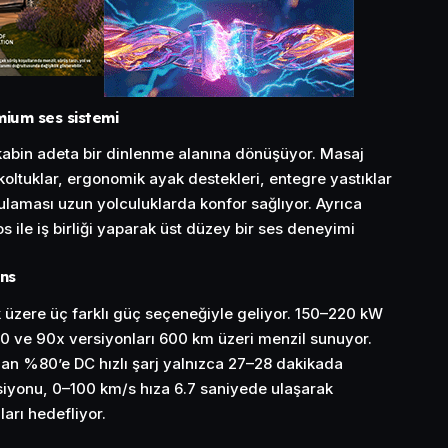
mium ses sistemi
 kabin adeta bir dinlenme alanına dönüşüyor. Masaj
 koltuklar, ergonomik ayak destekleri, entegre yastıklar
ulaması uzun yolculuklarda konfor sağlıyor. Ayrıca
s ile iş birliği yaparak üst düzey bir ses deneyimi
ns
üzere üç farklı güç seçeneğiyle geliyor. 150–220 kW
0 ve 90x versiyonları 600 km üzeri menzil sunuyor.
0’dan %80’e DC hızlı şarj yalnızca 27–28 dakikada
siyonu, 0–100 km/s hıza 6.7 saniyede ulaşarak
ları hedefliyor.