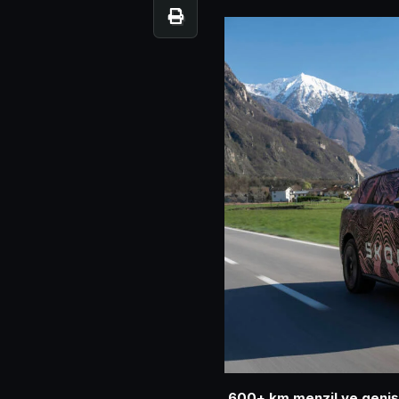
600+ km menzil ve geniş