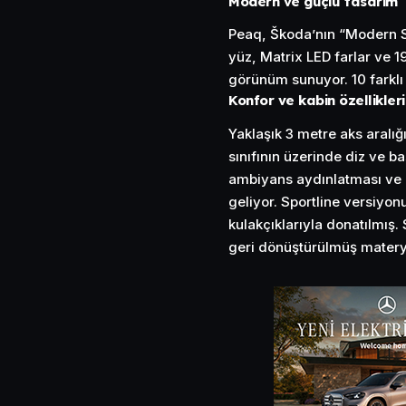
Modern ve güçlü tasarım
Peaq, Škoda’nın “Modern So
yüz, Matrix LED farlar ve 1
görünüm sunuyor. 10 farklı 
Konfor ve kabin özellikleri
Yaklaşık 3 metre aks aralığ
sınıfının üzerinde diz ve b
ambiyans aydınlatması ve ı
geliyor. Sportline versiyon
kulakçıklarıyla donatılmış.
geri dönüştürülmüş materya