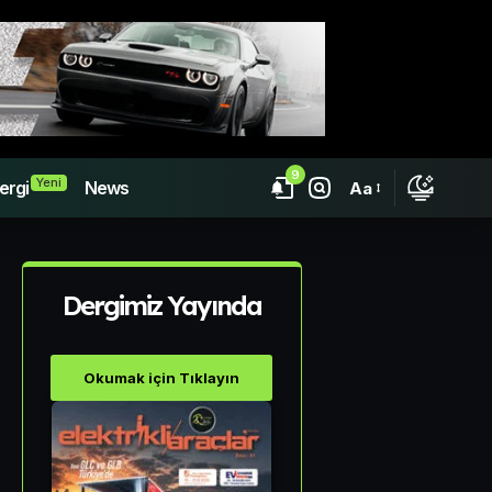
9
Yeni
ergi
News
Aa
Dergimiz Yayında
Okumak için Tıklayın