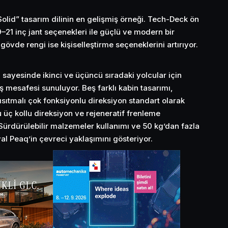
lid” tasarım dilinin en gelişmiş örneği. Tech-Deck ön
9–21 inç jant seçenekleri ile güçlü ve modern bir
gövde rengi ise kişiselleştirme seçeneklerini artırıyor.
ı sayesinde ikinci ve üçüncü sıradaki yolcular için
aş mesafesi sunuluyor. Beş farklı kabin tasarımı,
sıtmalı çok fonksiyonlu direksiyon standart olarak
u üç kollu direksiyon ve rejeneratif frenleme
 Sürdürülebilir malzemeler kullanımı ve 50 kg’dan fazla
l Peaq’in çevreci yaklaşımını gösteriyor.