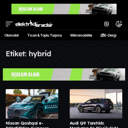
Otomobil
Ticari & Toplu Taşıma
Mikromobilite
E-Dergi
Etiket:
hybrid
Nissan Qashqai e-
Audi Q9 Tanıtıldı: