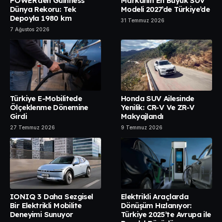
POWER’den Guinness
Markanın En Büyük SUV
Dünya Rekoru: Tek
Modeli 2027’de Türkiye’de
Depoyla 1980 km
31 Temmuz 2026
7 Ağustos 2026
Türkiye E-Mobilitede
Honda SUV Ailesinde
Ölçeklenme Dönemine
Yenilik: CR-V Ve ZR-V
Girdi
Makyajlandı
27 Temmuz 2026
9 Temmuz 2026
IONIQ 3 Daha Sezgisel
Elektrikli Araçlarda
Bir Elektrikli Mobilite
Dönüşüm Hızlanıyor:
Deneyimi Sunuyor
Türkiye 2025’te Avrupa ile