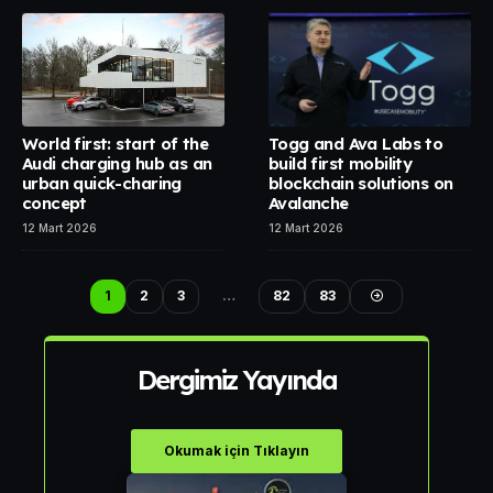
World first: start of the
Togg and Ava Labs to
Audi charging hub as an
build first mobility
urban quick-charing
blockchain solutions on
concept
Avalanche
12 Mart 2026
12 Mart 2026
1
2
3
…
82
83
Dergimiz Yayında
Okumak için Tıklayın