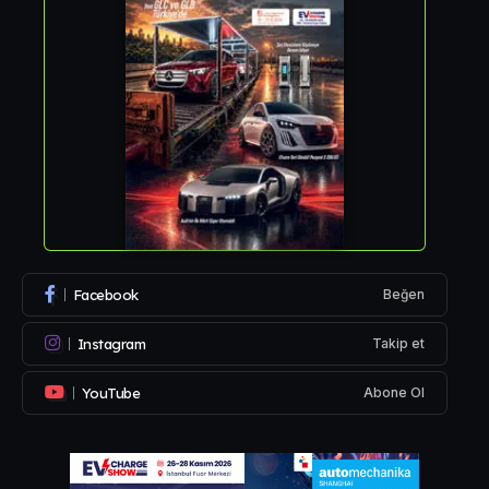
Facebook
Beğen
Instagram
Takip et
YouTube
Abone Ol