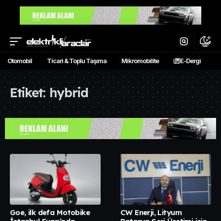
Otomobil
Ticari & Toplu Taşıma
Mikromobilite
E-Dergi
Etiket:
hybrid
Goe, ilk defa Motobike
CW Enerji, Lityum