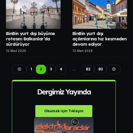
BinBin yurt dışı büyüme
BinBin yurt dışı
rotasını Balkanlar’da
açılımlarına hız kesmeden
sürdürüyor
devam ediyor
12 Mart 2026
12 Mart 2026
1
2
3
4
…
82
83
Dergimiz Yayında
Okumak için Tıklayın