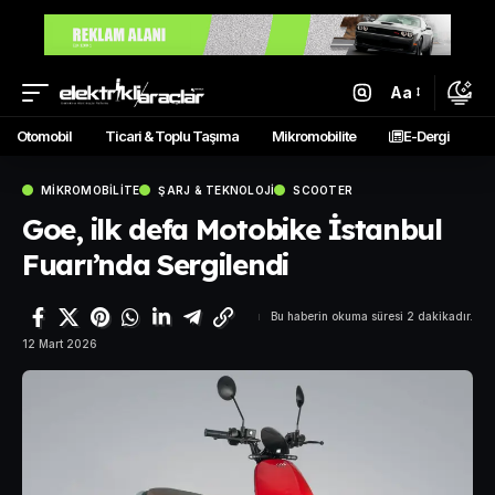
Aa
Otomobil
Ticari & Toplu Taşıma
Mikromobilite
E-Dergi
MIKROMOBILITE
ŞARJ & TEKNOLOJI
SCOOTER
Goe, ilk defa Motobike İstanbul
Fuarı’nda Sergilendi
Bu haberin okuma süresi 2 dakikadır.
12 Mart 2026