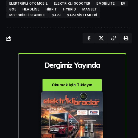
ELEKTRIKLI OTOMOBIL
ELEKTRIKLI SCOOTER
EMOBILITE
EV
GOE
HEADLINE
HIBRIT
HYBRID
MANSET
MOTOBIKE İSTANBUL
ŞARJ
ŞARJ SISTEMLERI
Dergimiz Yayında
Okumak için Tıklayın