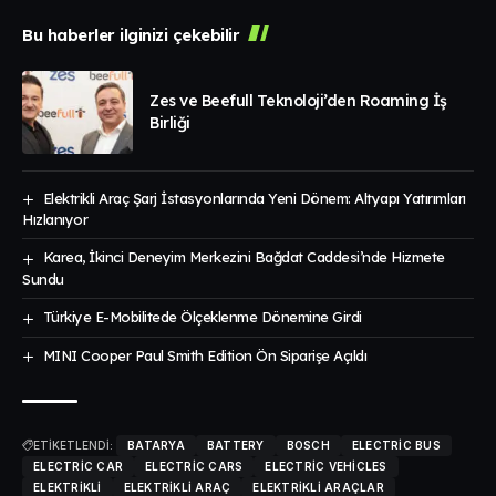
Bu haberler ilginizi çekebilir
Zes ve Beefull Teknoloji’den Roaming İş
Birliği
Elektrikli Araç Şarj İstasyonlarında Yeni Dönem: Altyapı Yatırımları
Hızlanıyor
Karea, İkinci Deneyim Merkezini Bağdat Caddesi’nde Hizmete
Sundu
Türkiye E-Mobilitede Ölçeklenme Dönemine Girdi
MINI Cooper Paul Smith Edition Ön Siparişe Açıldı
ETİKETLENDİ:
BATARYA
BATTERY
BOSCH
ELECTRIC BUS
ELECTRIC CAR
ELECTRIC CARS
ELECTRIC VEHICLES
ELEKTRIKLI
ELEKTRIKLI ARAÇ
ELEKTRIKLI ARAÇLAR