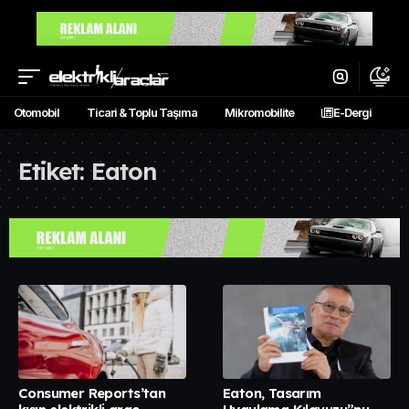
Otomobil
Ticari & Toplu Taşıma
Mikromobilite
E-Dergi
Etiket:
Eaton
Consumer Reports’tan
Eaton, Tasarım