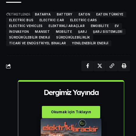
ETİKETLENDİ:
BATARYA
BATTERY
EATON
EATON TÜRKIYE
ELECTRIC BUS
ELECTRIC CAR
ELECTRIC CARS
ELECTRIC VEHICLES
ELEKTRIKLI ARAÇLAR
EMOBILITE
EV
INOVASYON
MANSET
MOBILITE
ŞARJ
ŞARJ SISTEMLERI
SÜRDÜRÜLEBILIR ENERJI
SÜRDÜRÜLEBILIRLIK
TICARI VE ENDÜSTRIYEL BINALAR
YENILENEBILIR ENERJI
Dergimiz Yayında
Okumak için Tıklayın