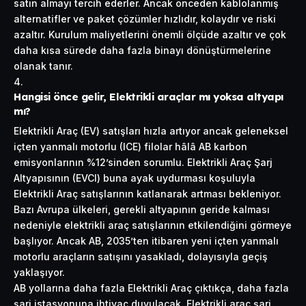
satın almayı tercih ederler. Ancak önceden kablolanmış
alternatifler ve paket çözümler hızlıdır, kolaydır ve riski
azaltır. Kurulum maliyetlerini önemli ölçüde azaltır ve çok
daha kısa sürede daha fazla binayı dönüştürmelerine
olanak tanır.
Hangisi önce gelir, Elektrikli araçlar mı yoksa altyapı
mı?
Elektrikli Araç (EV) satışları hızla artıyor ancak geleneksel
içten yanmalı motorlu (ICE) filolar hâlâ AB karbon
emisyonlarının %12’sinden sorumlu. Elektrikli Araç Şarj
Altyapısının (EVCI) buna ayak uydurması koşuluyla
Elektrikli Araç satışlarının katlanarak artması bekleniyor.
Bazı Avrupa ülkeleri, gerekli altyapının geride kalması
nedeniyle elektrikli araç satışlarının etkilendiğini görmeye
başlıyor. Ancak AB, 2035’ten itibaren yeni içten yanmalı
motorlu araçların satışını yasakladı, dolayısıyla geçiş
yaklaşıyor.
AB yollarına daha fazla Elektrikli Araç çıktıkça, daha fazla
şarj istasyonuna ihtiyaç duyulacak. Elektrikli araç şarj