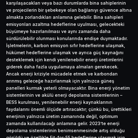
karşılaşacakları veya bazı durumlarda bina sahiplerinin
ve projecilerin bir şebekeye olan bağlanıyı güvence altına
almakta zorlandıkları anlamına gelebilir. Bina sahipleri
emisyonları azaltma hedeflerine uyulması, gelecekteki
büyümeye hazırlanılması ve aynı zamanda daha
sürdürülebilir olunması konularında endişe duymaktadır.
İşletmelerin, karbon emisyon sıfır hedeflerine ulaşmak,
hükümet hedeflerine ulaşmak ve ayrıca güç kaynağını
desteklemek için kendi yenilenebilir enerji üretimlerini
giderek daha fazla uygulamaya almaları gerekecek.
Ancak enerji kriziyle mücadele etmek ve karbondan
arınmış geleceğe hazırlanmak için yalnızca güneş
panelleri kurmak yeterli olmayacaktır. Bina enerji yönetim
sistemlerinin ve akülü enerji depolama sistemlerinin –
BESS kurulması, yenilenebilir enerji kaynaklarının
faydalarını önemli ölçüde artıracaktır; çünkü bu, ürettikleri
enerjinin yalnızca üretim zamanında değil, optimum
zamanda kullanılacağı anlamına gelir. 2023’te enerji
depolama sistemlerinin benimsenmesinde artış olduğu
görüldü ve özellikle Fit-for-55 hedeflerine ulaşmak için