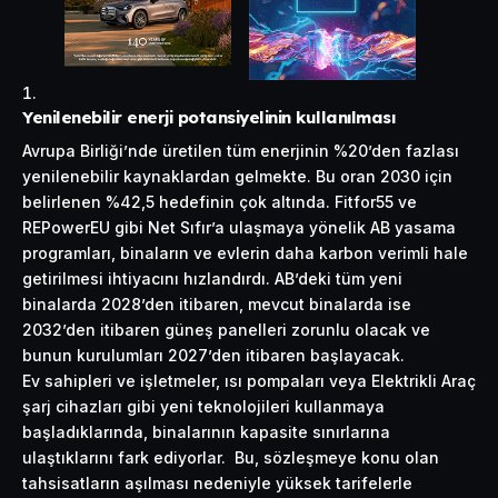
Yenilenebilir enerji potansiyelinin kullanılması
Avrupa Birliği’nde üretilen tüm enerjinin %20’den fazlası
yenilenebilir kaynaklardan gelmekte. Bu oran 2030 için
belirlenen %42,5 hedefinin çok altında. Fitfor
55
ve
REPowerEU gibi Net Sıfır’a ulaşmaya yönelik AB yasama
programları, binaların ve evlerin daha karbon verimli hale
getirilmesi ihtiyacını hızlandırdı. AB’deki tüm yeni
binalarda 2028’den itibaren, mevcut binalarda ise
2032’den itibaren güneş panelleri zorunlu olacak ve
bunun kurulumları 2027’den itibaren başlayacak.
Ev sahipleri ve işletmeler, ısı pompaları veya Elektrikli Araç
şarj cihazları gibi yeni teknolojileri kullanmaya
başladıklarında, binalarının kapasite sınırlarına
ulaştıklarını fark ediyorlar. Bu, sözleşmeye konu olan
tahsisatların aşılması nedeniyle yüksek tarifelerle