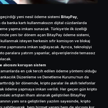
 geçirdiği yeni nesil ödeme sistemi
BitayPay
,
ya da banka kartı kullanmaksızın dijital cüzdanlarda
deme yapma imkanı sunacak. Türkiye’de ilk özelliği
rinde yeni bir dönem açan BitayPay ödeme sistemi,
a kullanmak isteyen herkesin sıfır komisyon ve blokaj
me yapmasına imkan sağlayacak. Ayrıca, teknolojiyi
to paralara yatırım yapanlar, alışverişlerinde temassız
lacak.
 alıcısını koruyan sistem
zamanlarda en çok tercih edilen ödeme yöntemi olduğu
e Bankacılık Düzenleme ve Denetleme Kurumu’nun da
rttırdığı bir dönemde, kripto paralar ile akıllı telefonlar
arak ödeme yapmaya imkan verildi. Her geçen gün kripto
ındaki artıştan ilham alınarak geliştirilen BitayPay
anının yanı sıra geliştirilen yazılım sayesinde, kripto
ini sabitleyerek, hem hizmet vereni hem de alıcısını kur