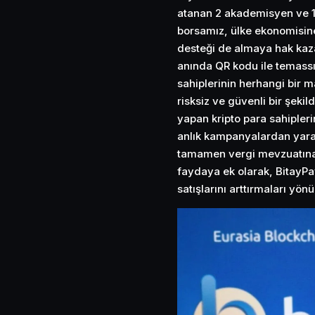
atanan 2 akademisyen ve 1 b
borsamız, ülke ekonomisin
desteği de almaya hak kaza
anında QR kodu ile temassız
sahiplerinin herhangi bir m
risksiz ve güvenli bir şeki
yapan kripto para sahipleri
anlık kampanyalardan yara
tamamen vergi mevzuatına 
faydaya ek olarak, BitayPay
satışlarını arttırmaları yön