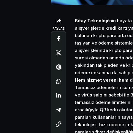
Bitay Teknoloji
’nin hayata
alışverişlerde kredi kartı 
PAYLAŞ
bulunan kripto paralarla ö
taşıyan ve ödeme sistemle
alışverişlerinde kripto par
süresi olmadan anında öde
yakından takip eden ve krip
ödeme imkanına da sahip o
Hem hizmet vereni hem de
Temassız ödemelerin son 
ve virüs salgını sebebi il
temassız ödeme limitlerini a
aracılığıyla QR kodu okut
paraları kullananların sayıs
teknolojisi, hızlı ödeme imk
paraların fiyat değişkenliğ