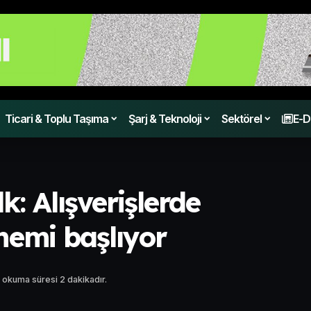
Ticari & Toplu Taşıma
Şarj & Teknoloji
Sektörel
E-D
lk: Alışverişlerde
nemi başlıyor
 okuma süresi 2 dakikadır.