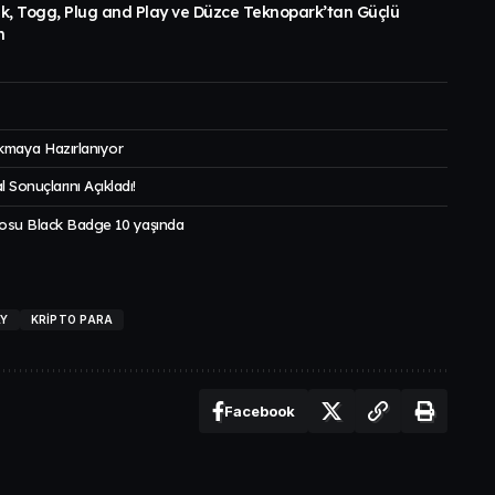
k, Togg, Plug and Play ve Düzce Teknopark’tan Güçlü
m
ıkmaya Hazırlanıyor
l Sonuçlarını Açıkladı!
gosu Black Badge 10 yaşında
AY
KRIPTO PARA
Facebook