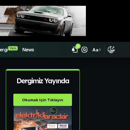
9
Yeni
ergi
News
Aa
Dergimiz Yayında
Okumak için Tıklayın