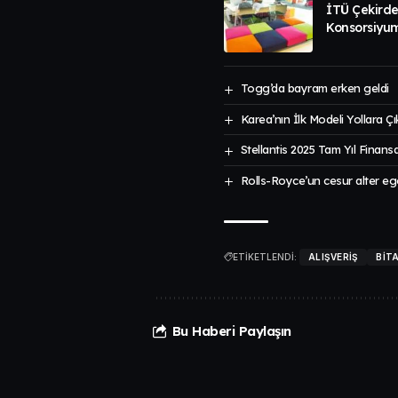
İTÜ Çekirde
Konsorsiyu
Togg’da bayram erken geldi
Karea’nın İlk Modeli Yollara Ç
Stellantis 2025 Tam Yıl Finansa
Rolls-Royce’un cesur alter e
ETİKETLENDİ:
ALIŞVERIŞ
BIT
Bu Haberi Paylaşın