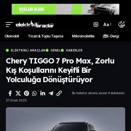
Aa
Otomobil
Ticari & Toplu Taşıma
Mikromobilite
E-Dergi
ELEKTRIKLI ARAÇLAR
GENEL
HABERLER
Chery TIGGO 7 Pro Max, Zorlu
Kış Koşullarını Keyifli Bir
Yolculuğa Dönüştürüyor
Bu haberin okuma süresi 4 dakikadır.
21 Ocak 2025