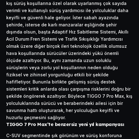
kış sürüş koşullarına özel olarak uyarlanmış çok sayıda
verimli ve kullanışlı sürüş yardımcısı ile yolculuklar daha
keyifli ve güvenli hale geliyor. İster sabah ayazında
şehirde, isterse de karlı manzaralar eşliğinde şehir
dışında olsun, başta Adaptif Hız Sabitleme Sistemi, Akıllı
Acil Durum Fren Sistemi ve Trafik Sıkışıklığı Yardımcısı
olmak üzere diğer birçok ileri teknolojik özellik olumsuz
hava koşullarında sürücüler üzerindeki yükü önemli
ölçüde azaltıyor. Bu, aynı zamanda uzun soluklu
sürüşlerin veya zorlu yol koşullarının neden olduğu
fiziksel ve zihinsel yorgunluğu etkili bir şekilde
hafifletiyor. Bununla birlikte gelişmiş sürüş destek
sistemleri kritik anlarda olası çarpışma risklerini doğru bir
şekilde öngörerek azaltıyor. Böylece TIGGO 7 Pro Max, kış
yolculuklarında sürücü ve beraberindeki ailesi için bir
savunma hattı oluşturarak, her yolculuğun keyifli ve
huzurlu geçmesini sağlıyor.
TIGGO 7 Pro Max’te benzersiz yeni yıl kampanyası
C-SUV segmentinde şık görünüm ve sürüş konforuna