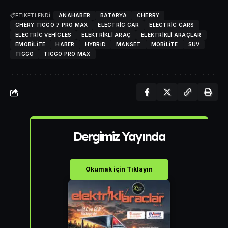
ETİKETLENDİ:
ANAHABER
BATARYA
CHERRY
CHERY TIGGO 7 PRO MAX
ELECTRIC CAR
ELECTRIC CARS
ELECTRIC VEHICLES
ELEKTRIKLI ARAÇ
ELEKTRIKLI ARAÇLAR
EMOBILITE
HABER
HYBRID
MANSET
MOBILITE
SUV
TIGGO
TIGGO PRO MAX
Dergimiz Yayında
Okumak için Tıklayın