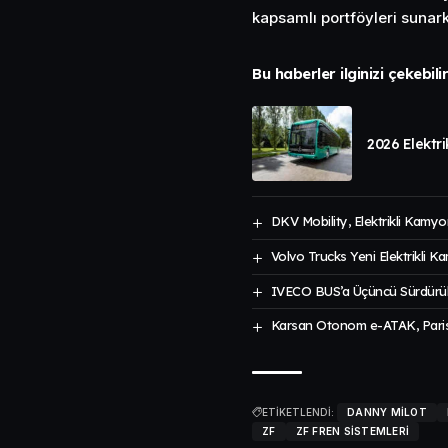
kapsamlı portföyleri sunar
Bu haberler ilginizi çekebili
2026 Elektr
DKV Mobility, Elektrikli Kamyo
Volvo Trucks Yeni Elektrikli K
IVECO BUS’a Üçüncü Sürdürüleb
Karsan Otonom e-ATAK, Paris’
ETİKETLENDİ:
DANNY MILOT
ZF
ZF FREN SISTEMLERI