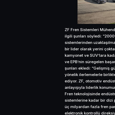
ZF Fren Sistemleri Mühendi
ilgili şunları söyledi: “200
sistemlerinden uzaklaşılma
bir lider olarak yerini çok
kamyonet ve SUV’lara kada
ve EPB’nin süregelen başar
şunları ekledi: “Gelişmiş 
yönelik ilerlemelerle birli
ediyor. ZF, otomotiv endüstr
anlayışıyla liderlik konumu
Fren teknolojisinde endüstr
sistemlerine kadar bir dizi 
üç milyardan fazla fren pa
elektronik kontrollü direk