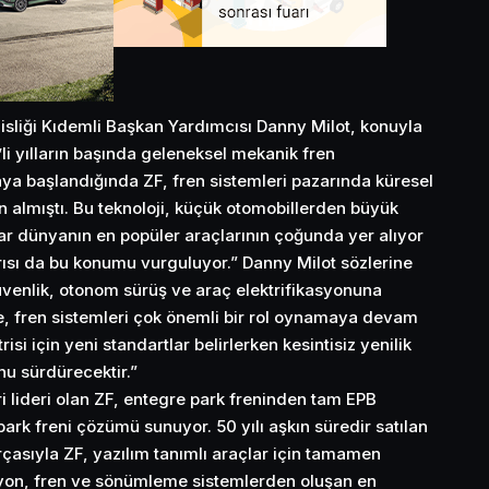
sliği Kıdemli Başkan Yardımcısı Danny Milot, konuyla
0’li yılların başında geleneksel mekanik fren
ya başlandığında ZF, fren sistemleri pazarında küresel
tan almıştı. Bu teknoloji, küçük otomobillerden büyük
r dünyanın en popüler araçlarının çoğunda yer alıyor
ısı da bu konumu vurguluyor.” Danny Milot sözlerine
güvenlik, otonom sürüş ve araç elektrifikasyonuna
kte, fren sistemleri çok önemli bir rol oynamaya devam
isi için yeni standartlar belirlerken kesintisiz yenilik
nu sürdürecektir.”
i lideri olan ZF, entegre park freninden tam EPB
park freni çözümü sunuyor. 50 yılı aşkın süredir satılan
rçasıyla ZF, yazılım tanımlı araçlar için tamamen
siyon, fren ve sönümleme sistemlerden oluşan en