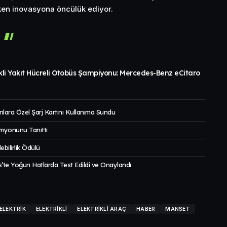
ken inovasyona öncülük ediyor.
r
ikli Yakıt Hücreli Otobüs Şampiyonu: Mercedes-Benz eCitaro
nlara Özel Şarj Kartını Kullanıma Sundu
amyonunu Tanıttı
ilirlik Ödülü
te Yoğun Hatlarda Test Edildi ve Onaylandı
ELEKTRIK
ELEKTRIKLI
ELEKTRIKLI ARAÇ
HABER
MANSET