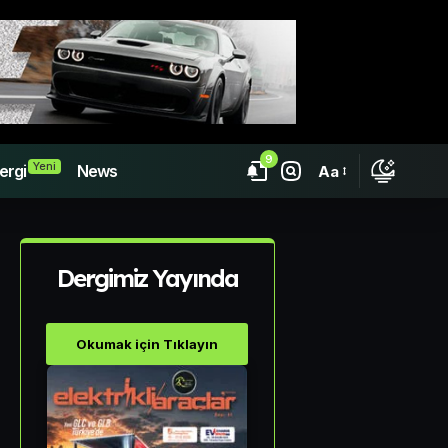
9
Yeni
ergi
News
Aa
Dergimiz Yayında
Okumak için Tıklayın