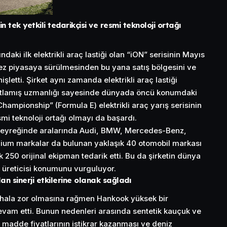
nin tek yetkili tedarikçisi ve resmi teknoloji ortağı
aki ilk elektrikli araç lastiği olan “iON” serisinin Mayıs
ez piyasaya sürülmesinden bu yana satış bölgesini ve
şletti. Şirket aynı zamanda elektrikli araç lastiği
ıtlamış uzmanlığı sayesinde dünyada öncü konumdaki
ampionship” (Formula E) elektrikli araç yarış serisinin
esmi teknoloji ortağı olmayı da başardı.
eyreğinde aralarında Audi, BMW, Mercedes-Benz,
mium markalar da bulunan yaklaşık 40 otomobil markası
 250 orijinal ekipman tedarik etti. Bu da şirketin dünya
 üreticisi konumunu vurguluyor.
an sinerji etkilerine olanak sağladı
 hala zor olmasına rağmen Hankook yüksek bir
am etti. Bunun nedenleri arasında sentetik kauçuk ve
 madde fiyatlarının istikrar kazanması ve deniz