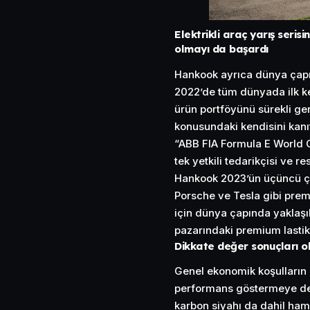
Elektrikli araç yarış serisi
olmayı da başardı
Hankook ayrıca dünya çapınd
2022’de tüm dünyada ilk k
ürün portföyünü sürekli geni
konusundaki kendisini kan
“ABB FIA Formula E World Ch
tek yetkili tedarikçisi ve r
Hankook 2023’ün üçüncü ç
Porsche ve Tesla gibi pre
için dünya çapında yaklaşık
pazarındaki premium lastik
Dikkate değer sonuçları ol
Genel ekonomik koşulların
performans göstermeye dev
karbon siyahı da dahil ham