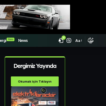
9
Yeni
ergi
News
Aa
Dergimiz Yayında
Okumak için Tıklayın