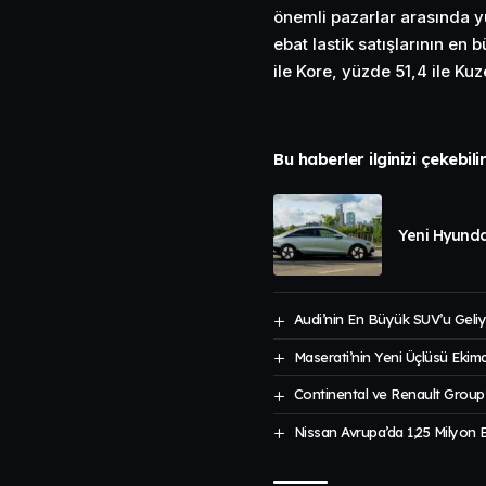
önemli pazarlar arasında y
ebat lastik satışlarının en
ile Kore, yüzde 51,4 ile Ku
Bu haberler ilginizi çekebili
Yeni Hyunda
Audi’nin En Büyük SUV’u Geliy
Maserati’nin Yeni Üçlüsü Ekim
Continental ve Renault Group’tan
Nissan Avrupa’da 1,25 Milyon Ele