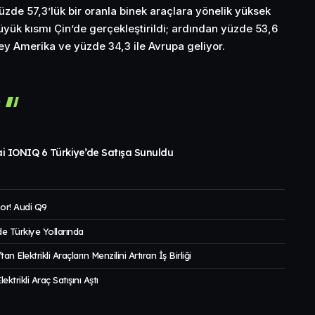
üzde 57,3’lük bir oranla binek araçlara yönelik yüksek
 büyük kısmı Çin’de gerçekleştirildi; ardından yüzde 53,6
zey Amerika ve yüzde 34,3 ile Avrupa geliyor.
r
i IONIQ 6 Türkiye’de Satışa Sunuldu
or! Audi Q9
de Türkiye Yollarında
 Elektrikli Araçların Menzilini Artıran İş Birliği
ktrikli Araç Satışını Aştı