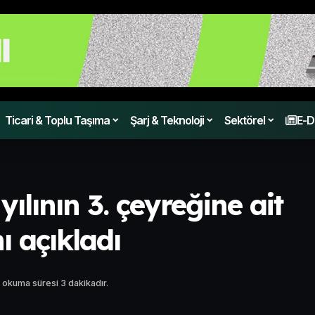
Ticari & Toplu Taşıma
Şarj & Teknoloji
Sektörel
E-D
lının 3. çeyreğine ait
ı açıkladı
 okuma süresi 3 dakikadır.