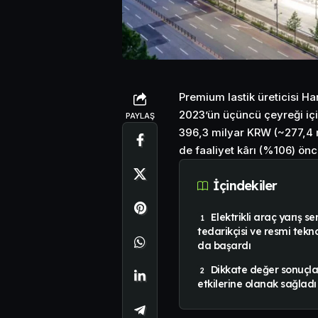
Premium lastik üreticisi Ha
2023’ün üçüncü çeyreği içi
PAYLAŞ
396,3 milyar KRW (~277,4 m
de faaliyet kârı (%106) önc
İçindekiler
Elektrikli araç yarış ser
tedarikçisi ve resmi tekno
da başardı
Dikkate değer sonuçları
etkilerine olanak sağladı