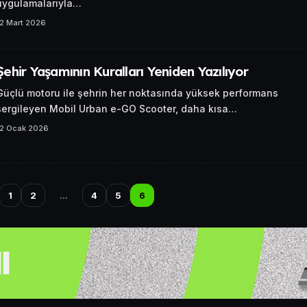
uygulamalarıyla…
12 Mart 2026
Şehir Yaşamının Kuralları Yeniden Yazılıyor
Güçlü motoru ile şehrin her noktasında yüksek performans
sergileyen Mobil Urban e-GO Scooter, daha kısa…
12 Ocak 2026
1
2
…
4
5
6