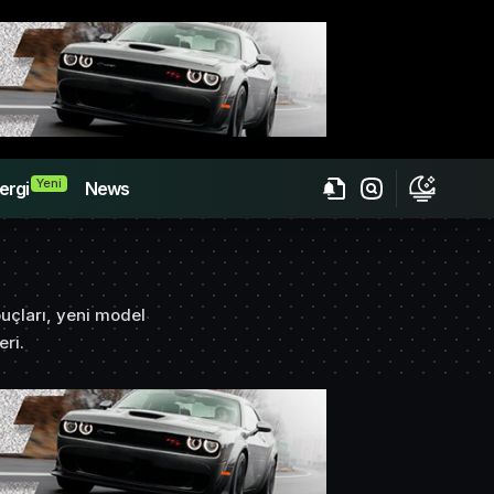
Yeni
ergi
News
puçları, yeni model
ri.