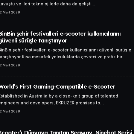
kavuştu ve ileri teknolojilerle daha da gelişti.…
12 Mart 2026
BinBin şehir festivalleri e-scooter kullanıcılarını
güvenli sürüşle tanıştırıyor
BinBin şehir festivalleri e-scooter kullanıcılarını güvenli sürüşle
tanıştırıyor Kısa mesafeli yolculuklarda çevreci ve pratik bir…
12 Mart 2026
World’s First Gaming-Compatible e-Scooter
Established in Australia by a close-knit group of talented
engineers and developers, EKRUZER promises to…
12 Mart 2026
Scooter’ı Dünyaya Tanıtan Segway, Ninebot Serisi