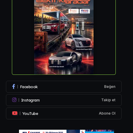
Facebook
Beğen
Instagram
Takip et
YouTube
Abone Ol