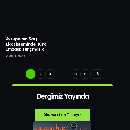
Avrupa’nın Şarj
Ekosisteminde Türk
İmzası: Tunçmatik
2 Ocak 2026
1
2
3
…
8
9
Dergimiz Yayında
Okumak için Tıklayın