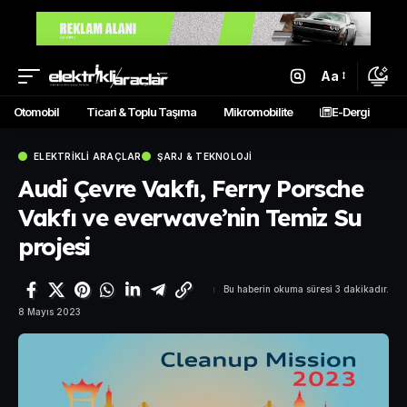
Aa
Otomobil
Ticari & Toplu Taşıma
Mikromobilite
E-Dergi
ELEKTRIKLI ARAÇLAR
ŞARJ & TEKNOLOJI
Audi Çevre Vakfı, Ferry Porsche
Vakfı ve everwave’nin Temiz Su
projesi
Bu haberin okuma süresi 3 dakikadır.
8 Mayıs 2023