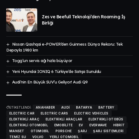
Zes ve Beefull Teknoloji’den Roaming İş
Birliği
Nissan Qashqai e-POWER’den Guinness Dünya Rekoru: Tek
Depoyla 1980 km
Togg’un servis ağı hızla büyüyor
Yeni Hyundai IONIQ 6 Türkiye’de Satışa Sunuldu
Audi’nin En Büyük SUV’u Geliyor! Audi Q9
ETİKETLENDİ:
ANAHABER
AUDI
BATARYA
BATTERY
ELECTRIC CAR
ELECTRIC CARS
ELECTRIC VEHICLES
ELEKTRIKLI ARAÇ
ELEKTRIKLI ARAÇLAR
ELEKTRIKLI OTOBÜS
ELEKTRIKLI OTOMOBIL
EMOBILITE
EV
EVERWAVE
HIBRIT
MANSET
OTOMOBIL
PORSCHE
ŞARJ
ŞARJ SISTEMLERI
TEMIZ SU
VOLVO
YERLI OTOMOBIL