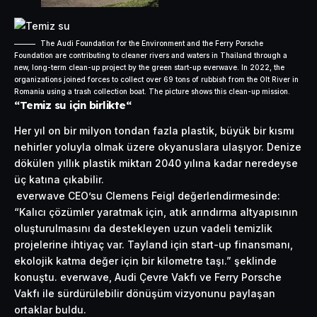
The Audi Foundation for the Environment and the Ferry Porsche
Foundation are contributing to cleaner rivers and waters in Thailand through a
new, long-term clean-up project by the green start-up everwave. In 2022, the
organizations joined forces to collect over 69 tons of rubbish from the Olt River in
Romania using a trash collection boat. The picture shows this clean-up mission.
“Temiz su için birlikte“
Her yıl on bir milyon tondan fazla plastik, büyük bir kısmı
nehirler yoluyla olmak üzere okyanuslara ulaşıyor. Denize
dökülen yıllık plastik miktarı 2040 yılına kadar neredeyse
üç katına çıkabilir.
everwave CEO’su Clemens Feigl değerlendirmesinde:
“Kalıcı çözümler yaratmak için, atık arındırma altyapısının
oluşturulmasını da destekleyen uzun vadeli temizlik
projelerine ihtiyaç var. Tayland için start-up finansmanı,
ekolojik katma değer için bir kilometre taşı.” şeklinde
konuştu. everwave, Audi Çevre Vakfı ve Ferry Porsche
Vakfı ile sürdürülebilir dönüşüm vizyonunu paylaşan
ortaklar buldu.