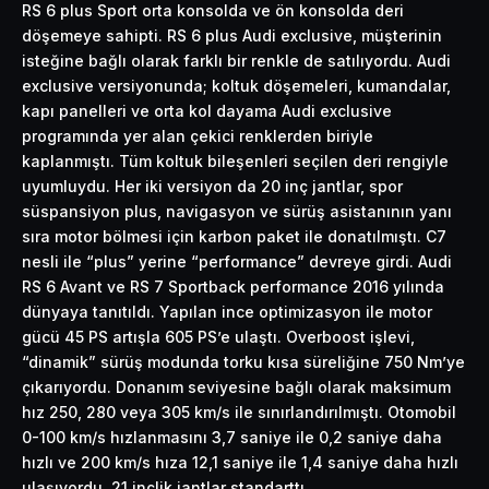
RS 6 plus Sport orta konsolda ve ön konsolda deri
döşemeye sahipti. RS 6 plus Audi exclusive, müşterinin
isteğine bağlı olarak farklı bir renkle de satılıyordu. Audi
exclusive versiyonunda; koltuk döşemeleri, kumandalar,
kapı panelleri ve orta kol dayama Audi exclusive
programında yer alan çekici renklerden biriyle
kaplanmıştı. Tüm koltuk bileşenleri seçilen deri rengiyle
uyumluydu. Her iki versiyon da 20 inç jantlar, spor
süspansiyon plus, navigasyon ve sürüş asistanının yanı
sıra motor bölmesi için karbon paket ile donatılmıştı. C7
nesli ile “plus” yerine “performance” devreye girdi. Audi
RS 6 Avant ve RS 7 Sportback performance 2016 yılında
dünyaya tanıtıldı. Yapılan ince optimizasyon ile motor
gücü 45 PS artışla 605 PS’e ulaştı. Overboost işlevi,
“dinamik” sürüş modunda torku kısa süreliğine 750 Nm’ye
çıkarıyordu. Donanım seviyesine bağlı olarak maksimum
hız 250, 280 veya 305 km/s ile sınırlandırılmıştı. Otomobil
0-100 km/s hızlanmasını 3,7 saniye ile 0,2 saniye daha
hızlı ve 200 km/s hıza 12,1 saniye ile 1,4 saniye daha hızlı
ulaşıyordu. 21 inçlik jantlar standarttı.