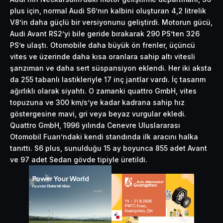
plus için, normal Audi S6’nın kalbini oluşturan 4,2 litrelik
V8’in daha güçlü bir versiyonunu geliştirdi. Motorun gücü,
Audi Avant RS2’yi bile geride bırakarak 290 PS’ten 326
PS’e ulaştı. Otomobile daha büyük ön frenler, üçüncü
vites ve üzerinde daha kısa oranlara sahip altı vitesli
şanzıman ve daha sert süspansiyon eklendi. Her iki aksta
da 255 tabanlı lastikleriyle 17 inç jantlar vardı. İç tasarım
ağırlıklı olarak siyahtı. O zamanki quattro GmbH, vites
topuzuna ve 300 km/s’ye kadar kadrana sahip hız
göstergesine mavi, gri veya beyaz vurgular ekledi.
Quattro GmbH, 1996 yılında Cenevre Uluslararası
Otomobil Fuarı’ndaki kendi standında ilk aracını halka
tanıttı. S6 plus, sunulduğu 15 ay boyunca 855 adet Avant
ve 97 adet Sedan gövde tipiyle üretildi.