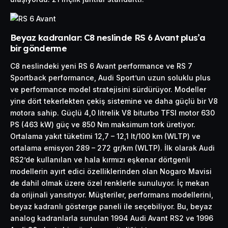
Beyaz kadranlar: C8 neslinde RS 6 Avant plus’a
bir gönderme
C8 neslindeki yeni RS 6 Avant performance ve RS 7
Sportback performance, Audi Sport’un uzun soluklu plus
ve performance model stratejisini sürdürüyor. Modeller
yine dört tekerlekten çekiş sistemine ve daha güçlü bir V8
motora sahip. Güçlü 4,0 litrelik V8 biturbo TFSI motor 630
PS (463 kW) güç ve 850 Nm maksimum tork üretiyor.
Ortalama yakıt tüketimi 12,7 – 12,1 lt/100 km (WLTP) ve
ortalama emisyon 289 – 272 gr/km (WLTP). İlk olarak Audi
RS2’de kullanılan ve hala kırmızı eşkenar dörtgenli
modellerin ayırt edici özelliklerinden olan Nogaro Mavisi
de dahil olmak üzere özel renklerle sunuluyor. İç mekan
da orijinali yansıtıyor. Müşteriler, performans modellerini,
beyaz kadranlı gösterge paneli ile seçebiliyor. Bu, beyaz
analog kadranlarla sunulan 1994 Audi Avant RS2 ve 1996