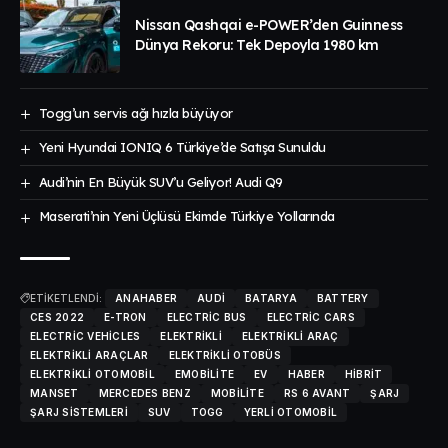
Nissan Qashqai e-POWER’den Guinness
Dünya Rekoru: Tek Depoyla 1980 km
Togg’un servis ağı hızla büyüyor
Yeni Hyundai IONIQ 6 Türkiye’de Satışa Sunuldu
Audi’nin En Büyük SUV’u Geliyor! Audi Q9
Maserati’nin Yeni Üçlüsü Ekimde Türkiye Yollarında
ETİKETLENDİ:
ANAHABER
AUDI
BATARYA
BATTERY
CES 2022
E-TRON
ELECTRIC BUS
ELECTRIC CARS
ELECTRIC VEHICLES
ELEKTRIKLI
ELEKTRIKLI ARAÇ
ELEKTRIKLI ARAÇLAR
ELEKTRIKLI OTOBÜS
ELEKTRIKLI OTOMOBIL
EMOBILITE
EV
HABER
HIBRIT
MANSET
MERCEDES BENZ
MOBILITE
RS 6 AVANT
ŞARJ
ŞARJ SISTEMLERI
SUV
TOGG
YERLI OTOMOBIL