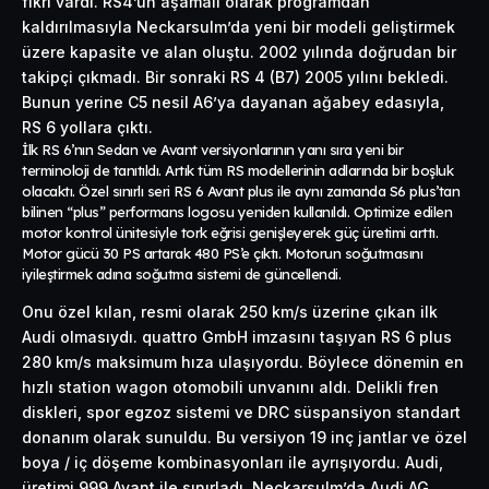
fikri vardı. RS4’ün aşamalı olarak programdan
kaldırılmasıyla Neckarsulm’da yeni bir modeli geliştirmek
üzere kapasite ve alan oluştu. 2002 yılında doğrudan bir
takipçi çıkmadı. Bir sonraki RS 4 (B7) 2005 yılını bekledi.
Bunun yerine C5 nesil A6’ya dayanan ağabey edasıyla,
RS 6 yollara çıktı.
İlk RS 6’nın Sedan ve Avant versiyonlarının yanı sıra yeni bir
terminoloji de tanıtıldı. Artık tüm RS modellerinin adlarında bir boşluk
olacaktı. Özel sınırlı seri RS 6 Avant plus ile aynı zamanda S6 plus’tan
bilinen “plus”
performans
logosu yeniden kullanıldı. Optimize edilen
motor kontrol ünitesiyle tork eğrisi genişleyerek güç üretimi arttı.
Motor gücü 30 PS artarak 480 PS’e çıktı. Motorun soğutmasını
iyileştirmek adına soğutma sistemi de güncellendi.
Onu özel kılan, resmi olarak 250 km/s üzerine çıkan ilk
Audi olmasıydı. quattro GmbH imzasını taşıyan RS 6 plus
280 km/s maksimum hıza ulaşıyordu. Böylece dönemin en
hızlı station wagon otomobili unvanını aldı. Delikli fren
diskleri, spor egzoz sistemi ve DRC süspansiyon standart
donanım olarak sunuldu. Bu versiyon 19 inç jantlar ve özel
boya / iç döşeme kombinasyonları ile ayrışıyordu. Audi,
üretimi 999 Avant ile sınırladı. Neckarsulm’da Audi AG