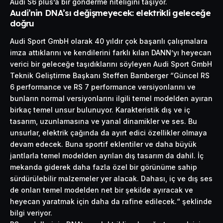
Audi S6 plus’a bir gönderme niteliğini taşıyor.
Audi’nin DNA’sı değişmeyecek: elektrikli geleceğe
doğru
Audi Sport GmbH olarak 40 yıldır çok başarılı çalışmalara
imza attıklarını ve kendilerini farklı kılan DANN’yı heyecan
verici bir geleceğe taşıdıklarını söyleyen Audi Sport GmbH
Teknik Geliştirme Başkanı Steffen Bamberger “Güncel RS
6 performance ve RS 7 performance versiyonlarını ve
bunların normal versiyonlarını ilgili temel modelden ayıran
birkaç temel unsur bulunuyor. Karakteristik dış ve iç
tasarım, uzunlamasına ve yanal dinamikler ve ses. Bu
unsurlar, elektrik çağında da ayırt edici özellikler olmaya
devam edecek. Buna sportif eklentiler ve daha büyük
jantlarla temel modelden ayrılan dış tasarım da dahil. İç
mekanda giderek daha fazla özel bir görünüme sahip
sürdürülebilir malzemeler yer alacak. Dahası, iç ve dış ses
de onları temel modelden net bir şekilde ayıracak ve
heyecan yaratmak için daha da rafine edilecek.“ şeklinde
bilgi veriyor.