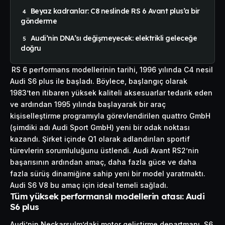
Beyaz kadranlar: C8 neslinde RS 6 Avant plus’a bir
gönderme
Audi’nin DNA’sı değişmeyecek: elektrikli geleceğe
doğru
RS 6 performans modellerinin tarihi, 1996 yılında C4 nesil
Audi S6 plus ile başladı. Böylece, başlangıç olarak
1983’ten itibaren yüksek kaliteli aksesuarlar tedarik eden
ve ardından 1995 yılında başlayarak bir araç
kişiselleştirme programıyla görevlendirilen quattro GmbH
(şimdiki adı Audi Sport GmbH) yeni bir odak noktası
kazandı. Şirket içinde Q1 olarak adlandırılan sportif
türevlerin sorumluluğunu üstlendi. Audi Avant RS2’nin
başarısının ardından amaç, daha fazla güce ve daha
fazla sürüş dinamiğine sahip yeni bir model yaratmaktı.
Audi S6 V8 bu amaç için ideal temeli sağladı.
Tüm yüksek performanslı modellerin atası: Audi
S6 plus
Audi’nin Neckarsulm’daki motor geliştirme departmanı, S6