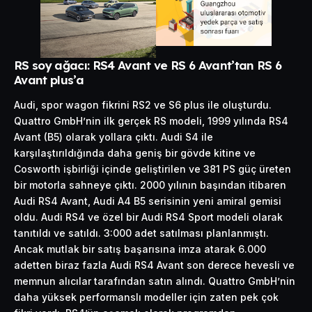
RS soy ağacı: RS4 Avant ve RS 6 Avant’tan RS 6
Avant plus’a
Audi, spor wagon fikrini RS2 ve S6 plus ile oluşturdu.
Quattro GmbH’nin ilk gerçek RS modeli, 1999 yılında RS4
Avant (B5) olarak yollara çıktı. Audi S4 ile
karşılaştırıldığında daha geniş bir gövde kitine ve
Cosworth işbirliği içinde geliştirilen ve 381 PS güç üreten
bir motorla sahneye çıktı. 2000 yılının başından itibaren
Audi RS4 Avant, Audi A4 B5 serisinin yeni amiral gemisi
oldu. Audi RS4 ve özel bir Audi RS4 Sport modeli olarak
tanıtıldı ve satıldı. 3:000 adet satılması planlanmıştı.
Ancak mutlak bir satış başarısına imza atarak 6.000
adetten biraz fazla Audi RS4 Avant son derece hevesli ve
memnun alıcılar tarafından satın alındı. Quattro GmbH’nin
daha yüksek performanslı modeller için zaten pek çok