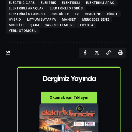
ELECTRIC CARS
ELEKTRIK
ELEKTRIKLI
ELEKTRIKLI ARAÇ
ELEKTRIKLI ARAÇLAR
ELEKTRIKLI OTOBÜS
ELEKTRIKLI OTOMOBIL
EMOBILITE
EV
HEADLINE
HIBRIT
HYBRID
LITYUM BATARYA
MANSET
MERCEDES BENZ
MOBILITE
ŞARJ
ŞARJ SISTEMLERI
TOYOTA
YERLI OTOMOBIL
Dergimiz Yayında
Okumak için Tıklayın