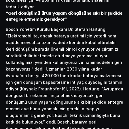
sökülmesi için Avrupa’nın ilk tam otomatik sistemini
tedarik ediyor.
“Geri dönüşümü ürün yaşam döngüsüne sıkı bir şekilde
entegre etmemiz gerekiyor”
Bosch Yönetim Kurulu Başkanı Dr. Stefan Hartung,
“Elektromobilite, ancak batarya üretimi için yeterli ham
madde mevcutsa uzun vadede kendini kabul ettirebilir.
Geri dönüşüm burada önemli bir rol oynuyor ve çıktımızı
sürdürülebilir bir temele oturtmaya yardımcı oluyor:
kullandığımızı yeniden kullanıyoruz ve hammaddeleri geri
kazanıyoruz.” dedi. Uzmanlar, 2030 yılına kadar
Avrupa’nın her yıl 420.000 tona kadar batarya malzemesi
için geri dönüşüm kapasitesine ihtiyaç duyacağını tahmin
ediyor (Kaynak: Fraunhofer ISI, 2023). Hartung, “Avrupa’da
döngüsel bir ekonomi inşa etmek istiyorsak, geri
dönüşümü ürün yaşam döngüsüne sıkı bir şekilde entegre
etmemiz ve bunu yapmak için gerekli altyapıyı
oluşturmamız gerekiyor. Bosch, teknik uzmanlığıyla buna
katkıda bulunuyor.” dedi. Bosch, batarya geri
dönüşümüne ilişkin endüstriyel teknolojiyi Hannover