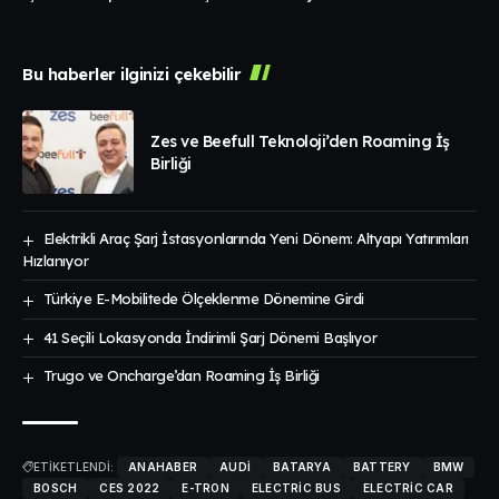
Bu haberler ilginizi çekebilir
Zes ve Beefull Teknoloji’den Roaming İş
Birliği
Elektrikli Araç Şarj İstasyonlarında Yeni Dönem: Altyapı Yatırımları
Hızlanıyor
Türkiye E-Mobilitede Ölçeklenme Dönemine Girdi
41 Seçili Lokasyonda İndirimli Şarj Dönemi Başlıyor
Trugo ve Oncharge’dan Roaming İş Birliği
ETİKETLENDİ:
ANAHABER
AUDI
BATARYA
BATTERY
BMW
BOSCH
CES 2022
E-TRON
ELECTRIC BUS
ELECTRIC CAR