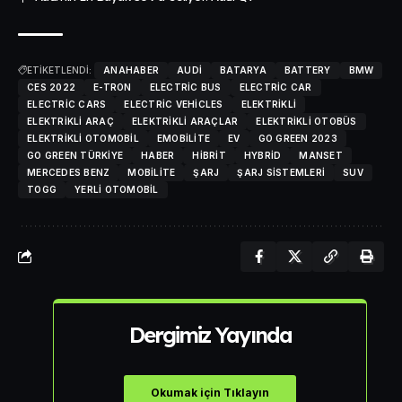
ETİKETLENDİ:
ANAHABER
AUDI
BATARYA
BATTERY
BMW
CES 2022
E-TRON
ELECTRIC BUS
ELECTRIC CAR
ELECTRIC CARS
ELECTRIC VEHICLES
ELEKTRIKLI
ELEKTRIKLI ARAÇ
ELEKTRIKLI ARAÇLAR
ELEKTRIKLI OTOBÜS
ELEKTRIKLI OTOMOBIL
EMOBILITE
EV
GO GREEN 2023
GO GREEN TÜRKIYE
HABER
HIBRIT
HYBRID
MANSET
MERCEDES BENZ
MOBILITE
ŞARJ
ŞARJ SISTEMLERI
SUV
TOGG
YERLI OTOMOBIL
Dergimiz Yayında
Okumak için Tıklayın