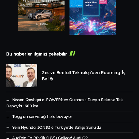
Bu haberler ilginizi çekebilir
Zes ve Beefull Teknoloji’den Roaming İş
Birliği
Nissan Qashqai e-POWER’den Guinness Dünya Rekoru: Tek
Depoyla 1980 km
Togg’un servis ağı hızla büyüyor
Yeni Hyundai IONIQ 6 Türkiye’de Satışa Sunuldu
Audi’nin En Büyük SUV’u Geliyor! Audi Q9