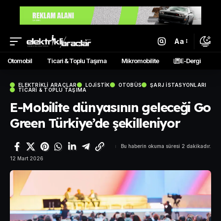
Aa
Otomobil
Ticari & Toplu Taşıma
Mikromobilite
E-Dergi
ELEKTRIKLI ARAÇLAR
LOJISTIK
OTOBÜS
ŞARJ İSTASYONLARI
TICARI & TOPLU TAŞIMA
E-Mobilite dünyasının geleceği Go
Green Türkiye’de şekilleniyor
Bu haberin okuma süresi 2 dakikadır.
12 Mart 2026