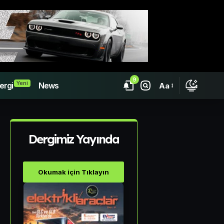
9
Yeni
ergi
News
Aa
Dergimiz Yayında
Okumak için Tıklayın