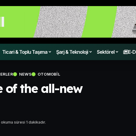
Ticari & Toplu Taşıma
Şarj & Teknoloji
Sektörel
E-D
ERLER
NEWS
OTOMOBIL
 of the all-new
 okuma süresi 1 dakikadır.