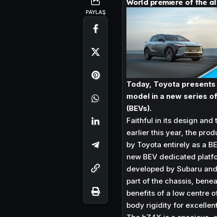
World premiere of the a
PAYLAŞ
Today, Toyota presents 
model in a new series of
(BEVs).
Faithful in its design an
earlier this year, the pr
by Toyota entirely as a BEV
new BEV dedicated platfo
developed by Subaru and T
part of the chassis, benea
benefits of a low centre o
body rigidity for excellen