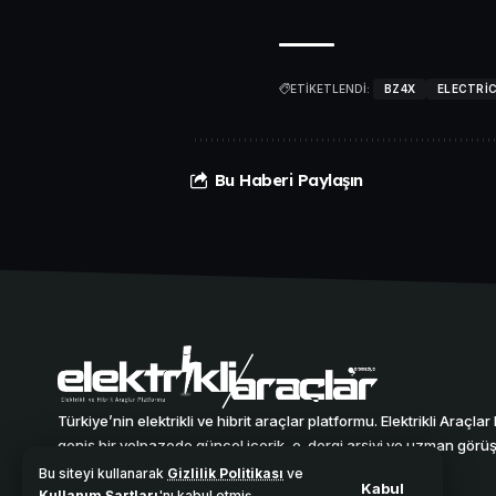
ETİKETLENDİ:
BZ4X
ELECTRI
Bu Haberi Paylaşın
Türkiye’nin elektrikli ve hibrit araçlar platformu. Elektrikli Araçla
geniş bir yelpazede güncel içerik, e-dergi arşivi ve uzman görüşl
tutmaktadır.
Bu siteyi kullanarak
Gizlilik Politikası
ve
Kabul
Kullanım Şartları
'nı kabul etmiş