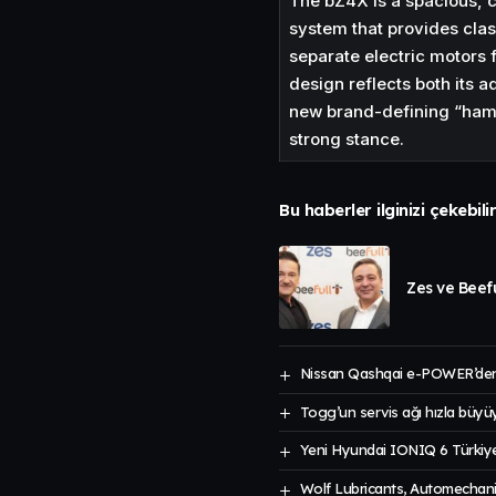
The bZ4X is a spacious, c
system that provides cla
separate electric motors f
design reflects both its 
new brand-defining “ham
strong stance.
Bu haberler ilginizi çekebili
Zes ve Beefu
Nissan Qashqai e-POWER’den
Togg’un servis ağı hızla büyü
Yeni Hyundai IONIQ 6 Türkiye
Wolf Lubricants, Automechanik