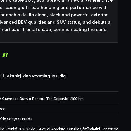
omfortable SUV, available with a new all-wheel drive
ss-leading off-road handling and performance with
or each axle. Its clean, sleek and powerful exterior
advanced BEV qualities and SUV status, and debuts a
merhead” frontal shape, communicating the car’s
r
ll Teknoloji’den Roaming İş Birliği
 Guinness Dünya Rekoru: Tek Depoyla 1980 km
yor
’de Satışa Sunuldu
a Frankfurt 2026’da Elektrikli Araçlara Yönelik Çözümlerini Tanıtacak