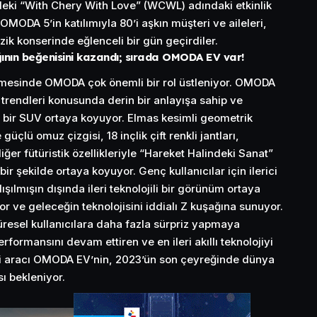
ki “With Chery With Love” (WCWL) adındaki etkinlik
MODA 5’in katılımıyla 80’i aşkın müşteri ve aileleri,
zik konserinde eğlenceli bir gün geçirdiler.
ının beğenisini kazandı; sırada OMODA EV var!
şmesinde OMODA çok önemli bir rol üstleniyor. OMODA
k trendleri konusunda derin bir anlayışa sahip ve
ı bir SUV ortaya koyuyor. Elmas kesimli geometrik
güçlü omuz çizgisi, 18 inçlik çift renkli jantları,
ğer fütüristik özellikleriyle “Hareket Halindeki Sanat”
bir şekilde ortaya koyuyor. Genç kullanıcılar için ilerici
ılmışın dışında ileri teknolojili bir görünüm ortaya
r ve geleceğin teknolojisini iddialı Z kuşağına sunuyor.
üresel kullanıcılara daha fazla sürpriz yapmaya
rformansını devam ettiren ve en ileri akıllı teknolojiyi
kli aracı OMODA EV’nin, 2023’ün son çeyreğinde dünya
ı bekleniyor.