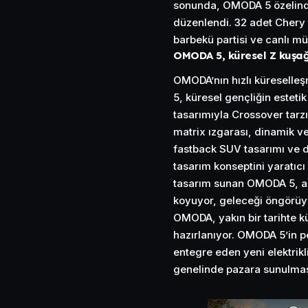
sonunda, OMODA 5 özelinde
düzenlendi. 32 adet Chery O
barbekü partisi ve canlı mü
OMODA 5, küresel Z kuşağ
OMODA’nın hızlı küreselle
5, küresel gençliğin esteti
tasarımıyla Crossover tarz
matrix ızgarası, dinamik ve 
fastback SUV tasarımı ve di
tasarım konseptini yaratıcı 
tasarım sunan OMODA 5, alış
koyuyor, geleceği öngörüyo
OMODA, yakın bir tarihte k
hazırlanıyor. OMODA 5’in pe
entegre eden yeni elektri
genelinde pazara sunulmas