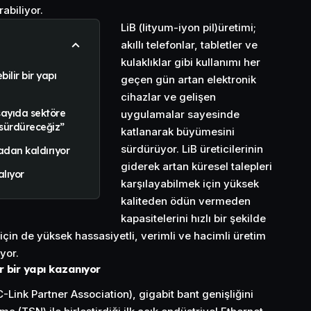
rabiliyor.
LiB (lityum-iyon pil)üretimi;
akıllı telefonlar, tabletler ve
kulaklıklar gibi kullanımı her
bilir bir yapı
geçen gün artan elektronik
cihazlar ve gelişen
 sayıda sektöre
uygulamalar sayesinde
sürdüreceğiz”
katlanarak büyümesini
sürdürüyor. LiB üreticilerinin
adan kaldırıyor
giderek artan küresel talepleri
lıyor
karşılayabilmek için yüksek
kaliteden ödün vermeden
kapasitelerini hızlı bir şekilde
için de yüksek hassasiyetli, verimli ve hacimli üretim
yor.
ir bir yapı kazanıyor
Link Partner Association), gigabit bant genişliğini