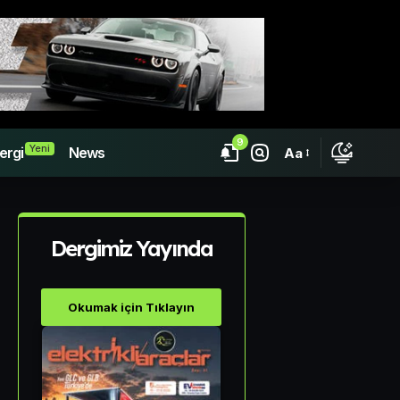
9
Yeni
ergi
News
Aa
Dergimiz Yayında
Okumak için Tıklayın