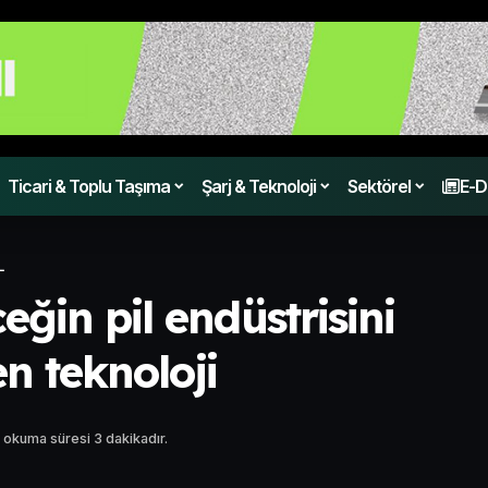
Ticari & Toplu Taşıma
Şarj & Teknoloji
Sektörel
E-D
L
ğin pil endüstrisini
n teknoloji
 okuma süresi 3 dakikadır.