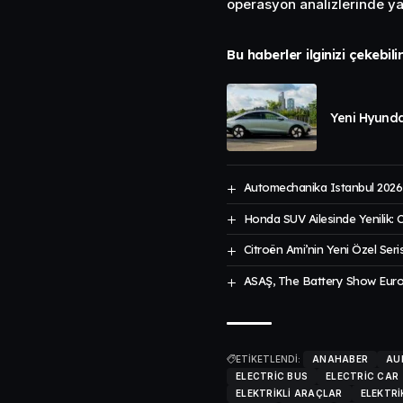
operasyon analizlerinde ya
Bu haberler ilginizi çekebili
Yeni Hyunda
Automechanika Istanbul 2026
Honda SUV Ailesinde Yenilik:
Citroën Ami’nin Yeni Özel Seris
ASAŞ, The Battery Show Europe
ETİKETLENDİ:
ANAHABER
AU
ELECTRIC BUS
ELECTRIC CAR
ELEKTRIKLI ARAÇLAR
ELEKTRI