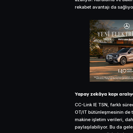
rekabet avantajı da sağlıyo
Yapay zekâya kapı aralıy
CC-Link IE TSN, farklı sür
OT/IT bütünleşmesinin de t
makine işletim verileri, da
paylaşılabiliyor. Bu da gel