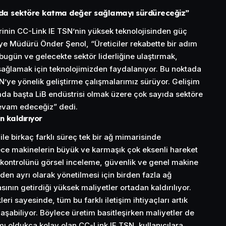
yıda sektöre katma değer sağlamayı sürdüreceğiz”
erinin CC-Link IE TSN’nin yüksek teknolojisinden güç
iye Müdürü Önder Şenol, “Üreticiler rekabette bir adım
bugün ve gelecekte sektör liderliğine ulaştırmak,
 sağlamak için teknolojimizden faydalanıyor. Bu noktada
N’ye yönelik geliştirme çalışmalarımız sürüyor. Gelişim
da başta LiB endüstrisi olmak üzere çok sayıda sektöre
vam edeceğiz” dedi.
n kaldırıyor
e birkaç farklı süreç tek bir ağ mimarisinde
lece makinelerin büyük ve karmaşık çok eksenli hareket
t kontrolünü görsel inceleme, güvenlik ve genel
makine
nden ayrı olarak yönetilmesi için birden fazla ağ
nın getirdiği yüksek maliyetler ortadan kaldırılıyor.
ri sayesinde, tüm bu farklı iletişim ihtiyaçları artık
laşabiliyor. Böylece üretim basitleşirken maliyetler de
mı oldukça kolay olan CC-Link IE TSN, kullanıcılara