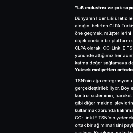
“LiB endüstrisi ve çok sa
Dünyanın lider LiB üreticil
aldığını belirten CLPA Türk
öne geçmek, müşterilerini 
ölçeklenebilir bir platform
CLPA olarak, CC-Link IE TS
yönünde attığımız her adım
katma değer sağlamaya de
Yüksek maliyetleri ortada
TSN’nin ağa entegrasyonu il
gerçekleştirilebiliyor. Böy
kontrol sisteminin, hareke
gibi diğer makine işlevleri
kullanmak zorunda kalınması
CC-Link IE TSN’nin yetenekle
ortak bir ağ mimarisini pay
azalıyor. Kurulumu ve bakı