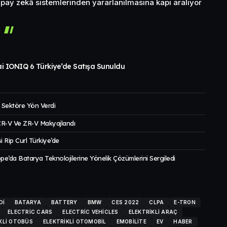
pay zekâ sistemlerinden yararlanılmasına kapı aralıyor
r
i IONIQ 6 Türkiye’de Satışa Sunuldu
 Sektöre Yön Verdi
 CR-V Ve ZR-V Makyajlandı
i Rip Curl Türkiye’de
’da Batarya Teknolojilerine Yönelik Çözümlerini Sergiledi
DI
BATARYA
BATTERY
BMW
CES 2022
CLPA
E-TRON
ELECTRIC CARS
ELECTRIC VEHICLES
ELEKTRIKLI ARAÇ
KLI OTOBÜS
ELEKTRIKLI OTOMOBIL
EMOBILITE
EV
HABER