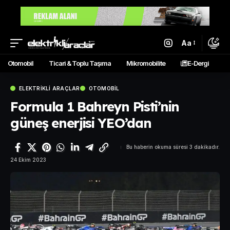
Aa
Otomobil
Ticari & Toplu Taşıma
Mikromobilite
E-Dergi
ELEKTRIKLI ARAÇLAR
OTOMOBIL
Formula 1 Bahreyn Pisti’nin
güneş enerjisi YEO’dan
Bu haberin okuma süresi 3 dakikadır.
24 Ekim 2023