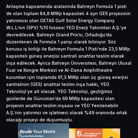
Anlaşma kapsamında aralarında Bahreyn Formula 1 pisti
de olan toplam 84,8 MWp kapasiteli 4 ayrı GES projesinin
yatırımcısı olan GETAS Gulf Solar Energy Company
W.L.L’nin (SPV) %10 hissesi YEO Enerji Yatırımları A.Ş.’ye
devredilecek. Bahreyn Grand Prix’si, Ortadoğu’da
düzenlenen ilk Formula 1 yarışı olarak biliniyor. Söz
konusu iş birliği ile Bahreyn Formula 1 Pisti’nde 23,5 MWp
kapasiteli güneş enerjisi santrali anahtar teslim olarak
inşa edilecek. Ayrıca Bahreyn Üniversitesi, Bahreyn Ulusal
Fuar ve Kongre Merkezi ve Al-Dana Amphitheatre
kurumları için toplamda 61,3 MWp olan üç güneş enerjisi
santralinin (GES) anahtar teslim inşa hakkı, YEO
Teknoloji’ye ait olacak. YEO Teknoloji, geçtiğimiz
günlerde de Gürcistan’da 69 MWp kapasitesi olan
projenin anahtar teslim inşaası ve YEO Yenilenebilir
A.Ş.’nin yatırımcı ve işletmeci olarak %49 oranında ortak
olacağı projeyi de duyurmuştu.