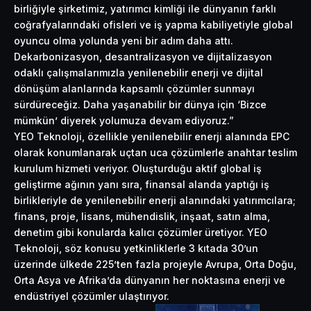
birliğiyle şirketimiz, yatırımcı kimliği ile dünyanın farklı
coğrafyalarındaki ofisleri ve iş yapma kabiliyetiyle global
oyuncu olma yolunda yeni bir adım daha attı.
Dekarbonizasyon, desantralizasyon ve dijitalizasyon
odaklı çalışmalarımızla yenilenebilir enerji ve dijital
dönüşüm alanlarında kapsamlı çözümler sunmayı
sürdüreceğiz. Daha yaşanabilir bir dünya için ‘Bizce
mümkün’ diyerek yolumuza devam ediyoruz.”
YEO Teknoloji, özellikle yenilenebilir enerji alanında EPC
olarak konumlanarak uçtan uca çözümlerle anahtar teslim
kurulum hizmeti veriyor. Oluşturduğu aktif global iş
geliştirme ağının yanı sıra, finansal alanda yaptığı iş
birlikleriyle de yenilenebilir enerji alanındaki yatırımcılara;
finans, proje, lisans, mühendislik, inşaat, satın alma,
denetim gibi konularda kalıcı çözümler üretiyor. YEO
Teknoloji, söz konusu yetkinliklerle 3 kıtada 30’un
üzerinde ülkede 225’ten fazla projeyle Avrupa, Orta Doğu,
Orta Asya ve Afrika’da dünyanın her noktasına enerji ve
endüstriyel çözümler ulaştırıyor.