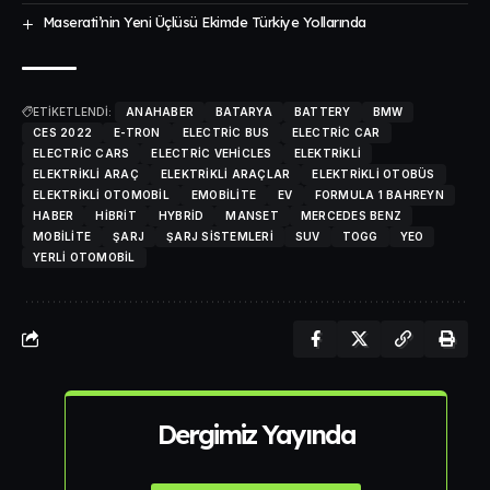
Maserati’nin Yeni Üçlüsü Ekimde Türkiye Yollarında
ETİKETLENDİ:
ANAHABER
BATARYA
BATTERY
BMW
CES 2022
E-TRON
ELECTRIC BUS
ELECTRIC CAR
ELECTRIC CARS
ELECTRIC VEHICLES
ELEKTRIKLI
ELEKTRIKLI ARAÇ
ELEKTRIKLI ARAÇLAR
ELEKTRIKLI OTOBÜS
ELEKTRIKLI OTOMOBIL
EMOBILITE
EV
FORMULA 1 BAHREYN
HABER
HIBRIT
HYBRID
MANSET
MERCEDES BENZ
MOBILITE
ŞARJ
ŞARJ SISTEMLERI
SUV
TOGG
YEO
YERLI OTOMOBIL
Dergimiz Yayında