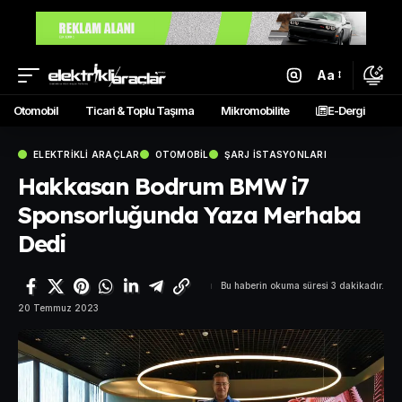
Aa
Otomobil
Ticari & Toplu Taşıma
Mikromobilite
E-Dergi
ELEKTRIKLI ARAÇLAR
OTOMOBIL
ŞARJ İSTASYONLARI
Hakkasan Bodrum BMW i7
Sponsorluğunda Yaza Merhaba
Dedi
Bu haberin okuma süresi 3 dakikadır.
20 Temmuz 2023