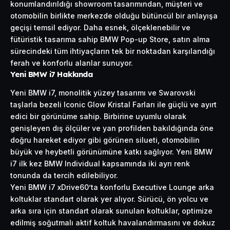
konumlandırıldığı showroom tasarımından, müşteri ve
otomobilin birlikte merkezde olduğu bütüncül bir anlayışa
geçişi temsil ediyor. Daha esnek, ölçeklenebilir ve
fütüristik
tasarıma sahip BMW Pop-up Store, satın alma
sürecindeki tüm ihtiyaçların tek bir noktadan karşılandığı
ferah ve konforlu alanlar sunuyor.
Yeni BMW i7 Hakkında
Yeni BMW i7, monolitik yüzey tasarımı ve Swarovski
taşlarla bezeli Iconic Glow Kristal Farları ile güçlü ve ayırt
edici bir görünüme sahip. Birbirine uyumlu olarak
genişleyen dış ölçüler ve yan profilden bakıldığında öne
doğru hareket ediyor gibi görünen silueti, otomobilin
büyük ve heybetli görünümüne katkı sağlıyor. Yeni BMW
i7 ilk kez BMW Individual kapsamında iki ayrı renk
tonunda da tercih edilebiliyor.
Yeni BMW i7 xDrive60’ta konforlu Executive Lounge arka
koltuklar standart olarak yer alıyor. Sürücü, ön yolcu ve
arka sıra için standart olarak sunulan koltuklar, optimize
edilmiş soğutmalı aktif koltuk havalandırmasını ve dokuz