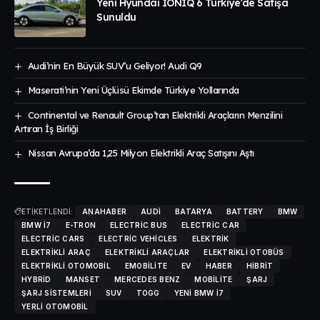
Yeni Hyundai IONIQ 6 Türkiye’de Satışa
Sunuldu
Audi’nin En Büyük SUV’u Geliyor! Audi Q9
Maserati’nin Yeni Üçlüsü Ekimde Türkiye Yollarında
Continental ve Renault Group’tan Elektrikli Araçların Menzilini
Artıran İş Birliği
Nissan Avrupa’da 1,25 Milyon Elektrikli Araç Satışını Aştı
ETİKETLENDİ:
ANAHABER
AUDI
BATARYA
BATTERY
BMW
BMW I7
E-TRON
ELECTRIC BUS
ELECTRIC CAR
ELECTRIC CARS
ELECTRIC VEHICLES
ELEKTRIK
ELEKTRIKLI ARAÇ
ELEKTRIKLI ARAÇLAR
ELEKTRIKLI OTOBÜS
ELEKTRIKLI OTOMOBIL
EMOBILITE
EV
HABER
HIBRIT
HYBRID
MANSET
MERCEDES BENZ
MOBILITE
ŞARJ
ŞARJ SISTEMLERI
SUV
TOGG
YENI BMW I7
YERLI OTOMOBIL