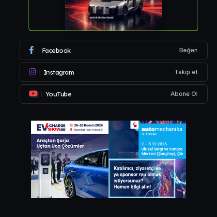
Facebook
Beğen
Instagram
Takip et
YouTube
Abone Ol