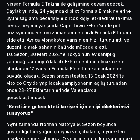
Nissan Formula E Takımı ile gelişimine devam edecek.
Çaylak yılında, 24 yaşındaki pilot Formula E makinelerine
uyum sağlama becerisiyle birçok kişiyi etkiledi ve takımla
henüz beşinci yarışında Cape Town E-Prix’sinde pol
pozisyonunu ve tüm zamanların en hızlı Formula E turunu
elde etti. Ayrıca Monako’da yarışın en hızlı turunu attı ve
düzenli olarak sahanın önünde mücadele etti.
Sezon, 30 Mart 2024’te Tokyo’nun ev sahipliği
yapacağı Japonya’daki ilk E-Prix de dahil olmak üzere
planlanan 17 yarışla Formula E’nin tüm zamanların en
büyüğü olacak. Sezon öncesi testler, 13 Ocak 2024’te
Mexico City’de yapılacak şampiyonanın açılış turundan
önce 23-27 Ekim tarihlerinde Valencia’da
gerçekleştirilecek.
“Kendisine gelecekteki kariyeri için en iyi dileklerimizi
sunuyoruz”
“Aynı zamanda Norman Nato’ya 9. Sezon boyunca
gösterdiği tüm yoğun çalışma ve çabalar için yürekten
teşekkür etmek istiyoruz. O ve yılın son birkaç yarışındaki