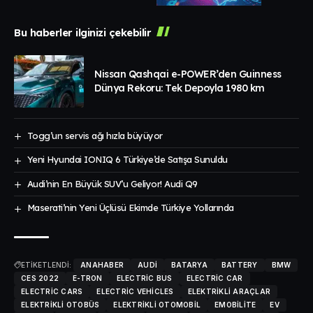
Bu haberler ilginizi çekebilir
Nissan Qashqai e-POWER’den Guinness
Dünya Rekoru: Tek Depoyla 1980 km
Togg’un servis ağı hızla büyüyor
Yeni Hyundai IONIQ 6 Türkiye’de Satışa Sunuldu
Audi’nin En Büyük SUV’u Geliyor! Audi Q9
Maserati’nin Yeni Üçlüsü Ekimde Türkiye Yollarında
ETİKETLENDİ:
ANAHABER
AUDI
BATARYA
BATTERY
BMW
CES 2022
E-TRON
ELECTRIC BUS
ELECTRIC CAR
ELECTRIC CARS
ELECTRIC VEHICLES
ELEKTRIKLI ARAÇLAR
ELEKTRIKLI OTOBÜS
ELEKTRIKLI OTOMOBIL
EMOBILITE
EV