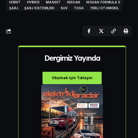
HIBRIT
HYBRID
MANSET
NISSAN
NISSAN FORMULA E
ŞARJ
ŞARJ SISTEMLERI
SUV
TOGG
YERLI OTOMOBIL
Dergimiz Yayında
Okumak için Tıklayın