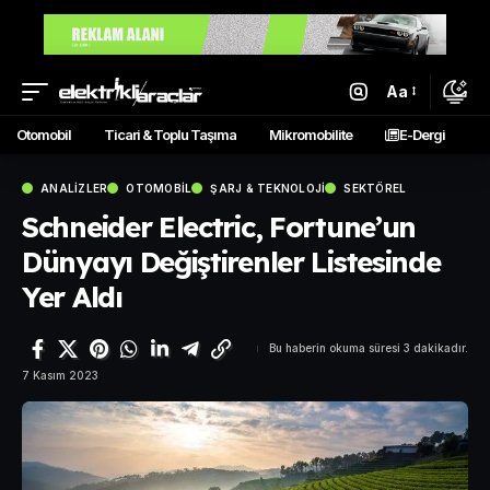
Aa
Otomobil
Ticari & Toplu Taşıma
Mikromobilite
E-Dergi
ANALIZLER
OTOMOBIL
ŞARJ & TEKNOLOJI
SEKTÖREL
Schneider Electric, Fortune’un
Dünyayı Değiştirenler Listesinde
Yer Aldı
Bu haberin okuma süresi 3 dakikadır.
7 Kasım 2023