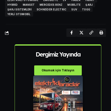
ELEKTRIKLI OTOMOBIL
EMOBILITE
EV
HABER
HIBRIT
HYBRID
MANSET
MERCEDES BENZ
MOBILITE
ŞARJ
ŞARJ SISTEMLERI
SCHNEIDER ELECTRIC
SUV
TOGG
YERLI OTOMOBIL
Dergimiz Yayında
Okumak için Tıklayın