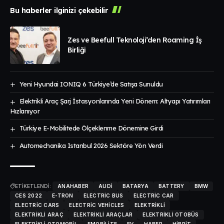
Bu haberler ilginizi çekebilir
Zes ve Beefull Teknoloji’den Roaming İş
Birliği
Yeni Hyundai IONIQ 6 Türkiye’de Satışa Sunuldu
Elektrikli Araç Şarj İstasyonlarında Yeni Dönem: Altyapı Yatırımları
Hızlanıyor
Türkiye E-Mobilitede Ölçeklenme Dönemine Girdi
Automechanika Istanbul 2026 Sektöre Yön Verdi
ETİKETLENDİ:
ANAHABER
AUDI
BATARYA
BATTERY
BMW
CES 2022
E-TRON
ELECTRIC BUS
ELECTRIC CAR
ELECTRIC CARS
ELECTRIC VEHICLES
ELEKTRIKLI
ELEKTRIKLI ARAÇ
ELEKTRIKLI ARAÇLAR
ELEKTRIKLI OTOBÜS